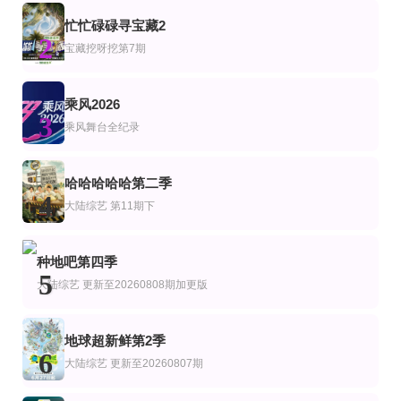
更新20260808第10期陪看
更新至第8期
第3期
忙忙碌碌寻宝藏2
艺
综艺
2
喜欢你我也是第六季
德云社戊戌年纲丝节庆典2018
创业安徽第11季
宝藏挖呀挖第7期
林海
第4期完结
更新至20260807期
第20260530期
乘风2026
艺
综艺
演唱会
3
与海洋共舞
密室大逃脱第8季
“青春湘潭·步步高之夜”演唱会
乘风舞台全纪录
大张伟,许凯,周笔畅,彭昱畅,张真源,陈哲远
全10集
连载中 连载到1期
第5集完结
艺
综艺
陆综艺
哈哈哈哈哈第二季
母胎单身恋爱大作战2
姐姐对我来说是女人第二季
愈见2026
4
大陆综艺
第11期下
徐仁国,姜汉娜,李恩智,车正元
张祐荣,韩惠珍,林哲
更新至第20260804期
第6期
更新至第402集
艺
台综艺
种地吧第四季
户外成长计划
天籁与少年
美食新闻报道
5
黄婉曼,蔡雪莹,倪嘉雯,黄嘉雯,廖慧仪,伍倩彤,陈嘉倩,胡敏芝,吴兆麟,吴浩康,巩姿
大陆综艺
更新至20260808期加更版
地球超新鲜第2季
6
大陆综艺
更新至20260807期