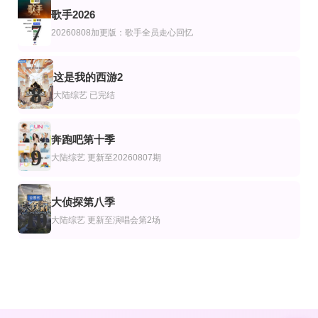
歌手2026
7
20260808加更版：歌手全员走心回忆
这是我的西游2
8
大陆综艺
已完结
奔跑吧第十季
9
大陆综艺
更新至20260807期
大侦探第八季
10
大陆综艺
更新至演唱会第2场