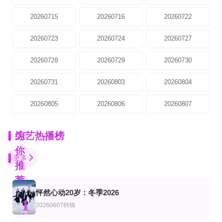
20260715
20260716
20260722
20260723
20260724
20260727
20260728
20260729
20260730
20260731
20260803
20260804
20260805
20260806
20260807
为
综艺热播榜
你
更多
推
荐
怦然心动20岁：冬季2026
全14集
连载中 连载到23期
第2期
1
艺
综艺
韩综艺
20260607特辑
伴我左右 Stand BI Me
明星算算锅
来吃碗拉面吗
孙协志
刘在石 尹敬浩 朱智勋 金南佶