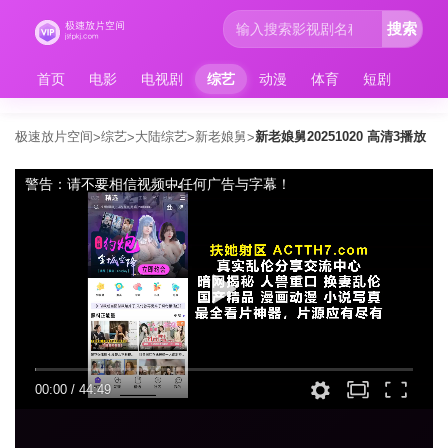
搜索
首页
电影
电视剧
综艺
动漫
体育
短剧
极速放片空间
综艺
大陆综艺
新老娘舅
新老娘舅20251020 高清3播放
>
>
>
>
警告：请不要相信视频中任何广告与字幕！
00:00
/
44:49