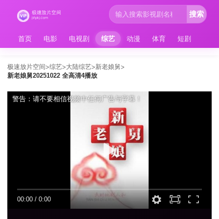
搜索
首页
电影
电视剧
综艺
动漫
体育
短剧
极速放片空间
综艺
大陆综艺
新老娘舅
>
>
>
>
新老娘舅20251022 全高清4播放
警告：请不要相信视频中任何广告与字幕！
00:00
/
0:00