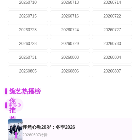
20260710
20260713
20260714
20260715
20260716
20260722
20260723
20260724
20260727
20260728
20260729
20260730
20260731
20260803
20260804
20260805
20260806
20260807
为
综艺热播榜
你
更多
推
荐
怦然心动20岁：冬季2026
第3期
第9期
第17期
1
美综艺
20260607特辑
Happy Together不是一个人真好
天赐的声音第7季
家有恶猫第四季