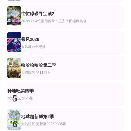
杰克森·盖勒克西
更新至第13集
第3期
更新至20260618期
忙忙碌碌寻宝藏2
艺
陆综艺
2
ZPOT 新丁企划
创业安徽第11季
端午奇妙游2026
20260804忙里偷闲录：王安宇田曦薇共创
黎子琛,黄日禧,周德诚,关晓隆,陈缙羲,张肇维,林焯彦
林海
海外赛区少年组决赛2
更新至20260801第9期
更新至07集
乘风2026
艺
韩综艺
3
2026年文化中心·水立方杯中文歌曲大赛
你钱我花独担旅行2026
深夜怪谈会6
乘风舞台全纪录
金俊浩,张东民,刘世允,洪仁圭,김대희(金大熙)
第10期完结
第04期
更新至第20260807期
艺
综艺
陆综艺
哈哈哈哈哈第二季
史上最佳
典籍里的湖湘名人第二季
密室大逃脱第八季
4
大陆综艺
第11期下
丹尼尔·托什,Kristen Doute,Joey Sasso,Teck Holmes
更新至2026桃你喜欢IP互动嘉年华 田曦薇胡一天连线力推《天才，女友》
第20260711期
第10期完结
艺
美综艺
种地吧第四季
2026桃你喜欢·爱奇艺717会员节——IP互动嘉年华
大庸青春芒果演唱会
斯蒂芬妮的景点
5
沈梦辰,齐思钧,郑方一
斯蒂芬妮·麦克马洪保罗·莱维斯克科迪·罗兹
大陆综艺
第26期下
地球超新鲜第2季
6
大陆综艺
更新至20260805期