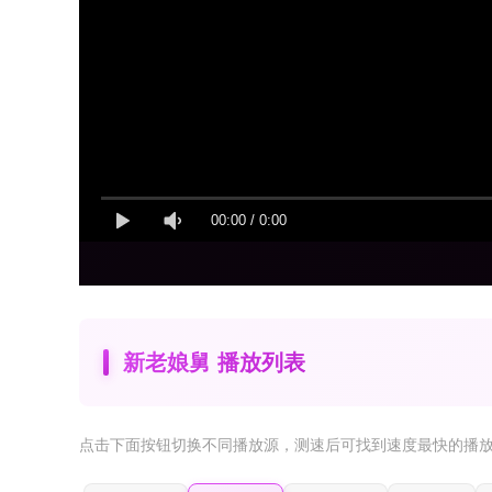
00:00
/
0:00
新老娘舅 播放列表
点击下面按钮
切换不同播放源
，测速后可找到速度最快的播