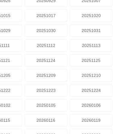
50925
20250929
20251007
51015
20251017
20251020
51029
20251030
20251031
51111
20251112
20251113
51121
20251124
20251125
51205
20251209
20251210
51222
20251223
20251224
60102
20250105
20260106
60115
20260116
20260119