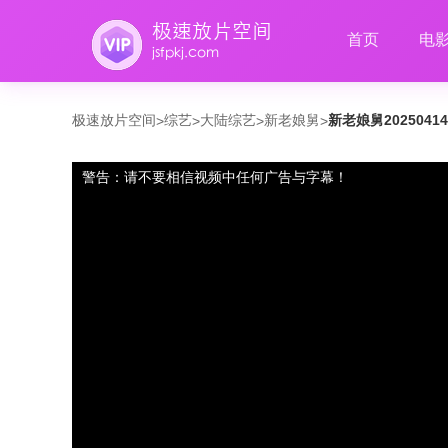
首页
电
极速放片空间
综艺
大陆综艺
新老娘舅
新老娘舅2025041
>
>
>
>
警告：请不要相信视频中任何广告与字幕！