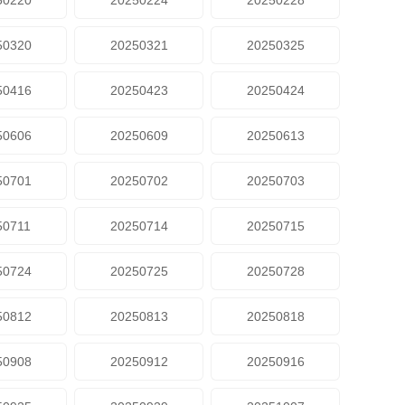
50220
20250224
20250228
50320
20250321
20250325
50416
20250423
20250424
50606
20250609
20250613
50701
20250702
20250703
50711
20250714
20250715
50724
20250725
20250728
50812
20250813
20250818
50908
20250912
20250916