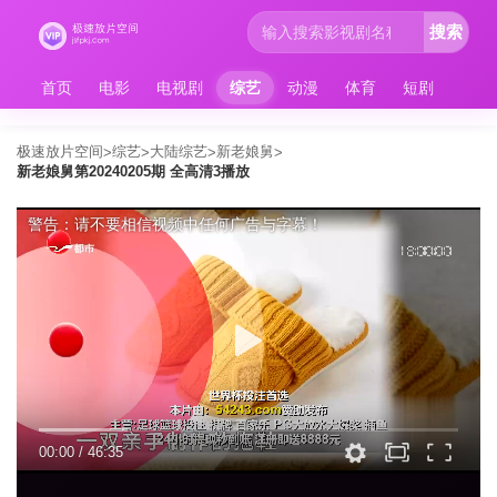
搜索
首页
电影
电视剧
综艺
动漫
体育
短剧
极速放片空间
综艺
大陆综艺
新老娘舅
>
>
>
>
新老娘舅第20240205期 全高清3播放
警告：请不要相信视频中任何广告与字幕！
00:00
/
46:35