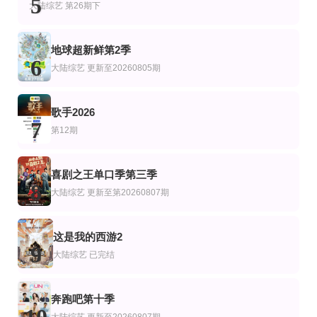
5
孙红雷,李乃文,郭京飞,刘宇宁,龚俊,陈星旭,王玉雯,林一
大陆综艺
第26期下
地球超新鲜第2季
6
大陆综艺
更新至20260805期
歌手2026
7
第12期
喜剧之王单口季第三季
8
大陆综艺
更新至第20260807期
这是我的西游2
9
大陆综艺
已完结
奔跑吧第十季