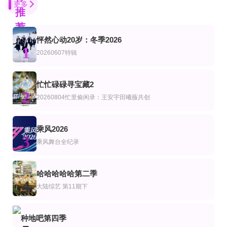
更多
推
荐
怦然心动20岁：冬季2026
全2集
更新至20251221
更新至32期
1
艺
综艺
美综艺
20260607特辑
沟通之神·SEVENTEEN篇
15号音乐房子
爱情岛(美国版)第8季
罗䁐锡,金艺瑟
Ariana·Madix,Ciara·Miller,Tefi·Pessoa
更新至07集
第5期完结
忙忙碌碌寻宝藏2
更新至20260802
艺
综艺
陆综艺
2
血之游戏X
世界杯巨星
20260804忙里偷闲录：王安宇田曦薇共创
财经透视
李尚敏,洪榛浩,박지민,곽범,서출구,하승진
第13期(五)
更新至20260806期
第20期完结
乘风2026
综艺
美综艺
3
热血街舞团
爸爸当家第5季
你比名人更聪明吗
乘风舞台全纪录
鹿晗,陈伟霆,宋茜,王嘉尔
特拉维斯·凯尔西,Queen Noveen,罗恩·芬奇斯,娜塔莎·赖格罗,嘉丝莉·毕薇斯,拉拉·肯特
第7期
第9期
更新至20260731期
艺
陆综艺
哈哈哈哈哈第二季
深夜怪谈会第六季
天赐的声音第7季
国医少年志第3季
4
大陆综艺
第11期下
陈妍希,夏之光,高卿尘,李雅娟
更新至20240813期
更新至20260807期
宿舍不熄灯第11期
艺
综艺
种地吧第四季
爆笑名场面
地球超新鲜第二季
我们的宿舍,归心季