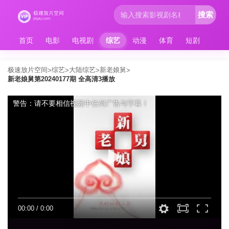
搜索
首页
电影
电视剧
综艺
动漫
体育
短剧
极速放片空间
综艺
大陆综艺
新老娘舅
>
>
>
>
新老娘舅第20240177期 全高清3播放
警告：请不要相信视频中任何广告与字幕！
00:00
/
0:00