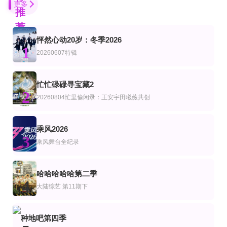
更多
推
荐
怦然心动20岁：冬季2026
第4期
第4期完结
完结
1
综艺
美综艺
20260607特辑
野狗骨头，意犹未尽
澶渊之盟
美国忍者勇士第一季
宋威龙,张婧仪
Matt Iseman,Akbar Gbaja Biamila,Jenn Brown
更新至第04集
喜单3王越高光纯享打包看
更新至第7集
忙忙碌碌寻宝藏2
艺
台综艺
2
HOUSE31
喜剧之王单口季第3季
爆谷一周4
20260804忙里偷闲录：王安宇田曦薇共创
皮塔亚·萨丘安,坎塔蓬·晋达塔维彭
庞博
谷德昭,陈小东,谢君豪,葛民辉,江熚生,谷垣健治,许学文,伍允龙,罗耀辉,杨乐文,王
更新至04集
第6集
更新至20260805期下
乘风2026
艺
综艺
陆综艺
3
荒野独居第13季
合宿相亲2
密室大逃脱第八季
乘风舞台全纪录
徐章勋,李枖原,金曜汉
第20260711期
更新至13集
第1期
综艺
哈哈哈哈哈第二季
大庸青春芒果演唱会
伴我左右 Stand BI Me
我们的美好旅行
4
大陆综艺
第11期下
沈梦辰,齐思钧,郑方一
更新至第03集
更新至20260804期
第3期
艺
综艺
种地吧第四季
我的乡村音乐第一季
离线周末
AI了，大医生