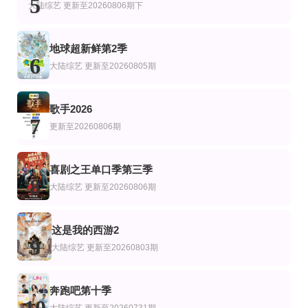
5
瑞茜·威瑟斯彭,凯茜·马斯格雷夫斯,Orville,Peck,Mickey,Guyton,Darren,Capozzi,Jim
常驻嘉宾：魏巍,杨朝阳,郁葱,飞行嘉宾：任豪,喻钟黎,邹非池
大陆综艺
更新至20260806期下
地球超新鲜第2季
6
大陆综艺
更新至20260805期
歌手2026
7
更新至20260806期
喜剧之王单口季第三季
8
大陆综艺
更新至20260806期
这是我的西游2
9
大陆综艺
更新至20260803期
奔跑吧第十季