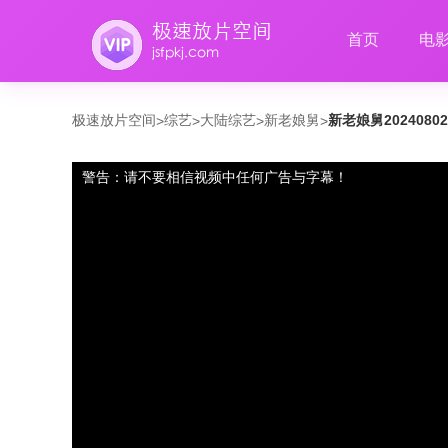
首页
电
极速放片空间
综艺
大陆综艺
新老娘舅
新老娘舅2024080
>
>
>
>
警告：请不要相信视频中任何广告与字幕！