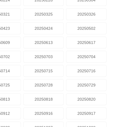
50224
20250228
20250304
50321
20250325
20250326
50423
20250424
20250502
50609
20250613
20250617
50702
20250703
20250704
50714
20250715
20250716
50725
20250728
20250729
50813
20250818
20250820
50912
20250916
20250917