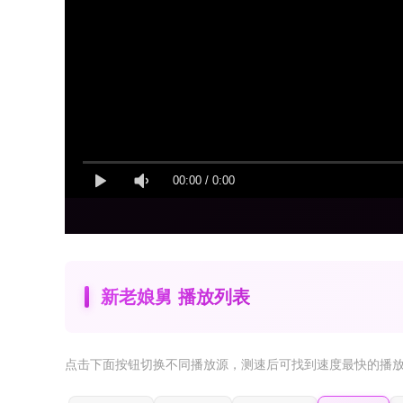
00:00
/
0:00
新老娘舅 播放列表
点击下面按钮
切换不同播放源
，测速后可找到速度最快的播