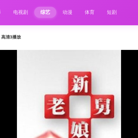
影
电视剧
综艺
动漫
体育
短剧
2 高清3播放