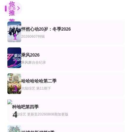
你
更多
推
荐
怦然心动20岁：冬季2026
第10期完结
更新至20260805期
第10集完结
1
综艺
陆综艺
20260607特辑
最后通牒不结就分第四季
我们的宿舍·归心季
古墓迷踪
何炅 李雪琴 丁程鑫 杨迪 吴泽林
第3期
更新至20260809(第7期下)
第1集
乘风2026
综艺
陆综艺
2
AI了，大医生
地球超新鲜第二季
山河归人
乘风舞台全纪录
孙红雷,李乃文,郭京飞,刘宇宁,龚俊,陈星旭,王玉雯,林一
第4期
纯享版之黄子弘
连载中 连载到6集
哈哈哈哈哈第二季
艺
综艺
3
GNZ48十周年《拾忆》纪念片
天赐的声音第7季
密室大逃脱大神版第八季
大陆综艺
第11期下
火树,郭文韬,曹恩齐,刘小怂,李晋晔
10全集
宿舍不熄灯第11期
第12期
种地吧第四季
艺
陆综艺
4
疼痛之王第二季
我们的宿舍,归心季
无辣不欢第2季
大陆综艺
更新至20260808期加更版
20260731第2期下
第5集完结
第1期
艺
综艺
美综艺
圆桌晚晴派
陈辰的超越边界
足球大小事