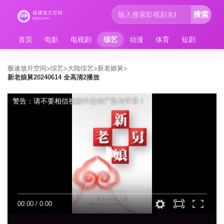
搜索
首页
电影
电视剧
综艺
动漫
体育
短剧
极速放片空间
综艺
大陆综艺
新老娘舅
>
>
>
>
新老娘舅20240614 全高清2播放
警告：请不要相信视频中任何广告与字幕！
00:00
/
0:00