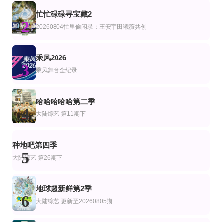
第10期完结
更新至第20260805期
忙忙碌碌寻宝藏2
更新至06集
综艺
韩综艺
2
最后通牒不结就分第四季
我们的宿舍2
20260804忙里偷闲录：王安宇田曦薇共创
卧底厨神
何炅
金喜泰,郑智善,权圣晙,金风
第3期
更新至20260801期
更新至20260806期姐姐的母带2第4期下
乘风2026
艺
3
不是一个人真好
开始奏乐开始舞
姐姐当家第二季
乘风舞台全纪录
余佳运,周震南,张星特
第9期
更新至第20260807期
第4期
哈哈哈哈哈第二季
艺
综艺
4
伟大的导游3
中餐厅第十季
粤旅玩家
大陆综艺
第11期下
全昭旻,崔丹尼尔,金大浩
黄晓明,王俊凯,昆凌,靳梦佳,张雅琪,林述巍,戴军,瞿颖,汪涵,尹浩宇,袁一琦
更新至第01期
20260806萧敬腾澄清造谣落泪
第4期
艺
韩综艺
种地吧第四季
恐惧元素：恐怖之屋
热浪之外2026
我遇见的精神病态者
5
大陆综艺
第26期下
全炫茂 曺圭贤 许龄智 nucksal
地球超新鲜第2季
6
大陆综艺
更新至20260805期