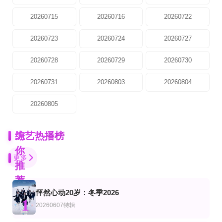
20260715
20260716
20260722
20260723
20260724
20260727
20260728
20260729
20260730
20260731
20260803
20260804
20260805
为
综艺热播榜
你
更多
推
荐
怦然心动20岁：冬季2026
更新至20260731期
第5集完结
第2期
1
艺
综艺
韩综艺
20260607特辑
国医少年志第3季
陈辰的超越边界
来吃碗拉面吗
陈妍希,夏之光,高卿尘,李雅娟
陈辰 戴军 戚薇 林依晨 陈妍希
刘在石 尹敬浩 朱智勋 金南佶