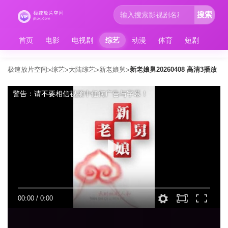
搜索
首页
电影
电视剧
综艺
动漫
体育
短剧
极速放片空间
综艺
大陆综艺
新老娘舅
新老娘舅20260408 高清3播放
>
>
>
>
警告：请不要相信视频中任何广告与字幕！
00:00
/
0:00