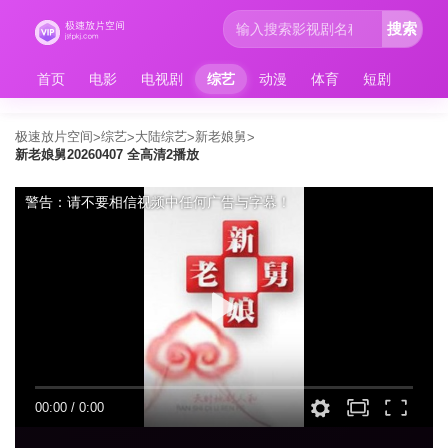
搜索
首页
电影
电视剧
综艺
动漫
体育
短剧
极速放片空间
综艺
大陆综艺
新老娘舅
>
>
>
>
新老娘舅20260407 全高清2播放
警告：请不要相信视频中任何广告与字幕！
00:00
/
0:00