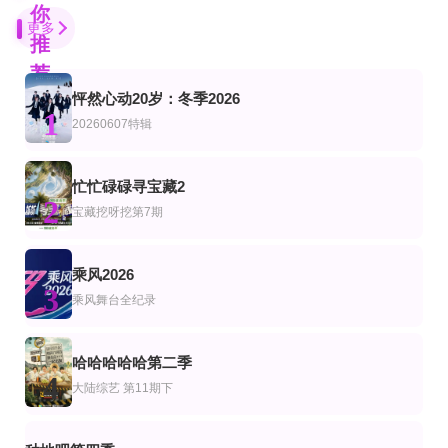
你
更多
推
荐
怦然心动20岁：冬季2026
已完结
更新至第10期
更新至第7期
1
艺
综艺
陆综艺
20260607特辑
恋爱实验室
走过历史大地
德云社郭麒麟相声专场天津站2018
查尔斯,李周宪
洪永城,黄翠如
第1期陪看上
更新至20260618期
第1期
忙忙碌碌寻宝藏2
艺
综艺
2
心动的信号第9季
端午奇妙游2026
互相关注
宝藏挖呀挖第7期
薛凯琪,杨超越,代旭,杜海涛,张纯烨
第3期
第17期完结
第4集
乘风2026
综艺
陆综艺
3
AI了，大医生
明星大侦探之明侦探学院第1季
前浪第二季
乘风舞台全纪录
蒲熠星,周峻纬,唐九洲,齐思钧,石凯,郭文韬,邵明明
第12期完结
更新至第13集
第8集完结
艺
综艺
美综艺
哈哈哈哈哈第二季
追踪巨型鱼前传第五季
ZPOT 新丁企划
摇滚兄弟私生活第三季
4
大陆综艺
第11期下
西里尔·肖凯
黎子琛,黄日禧,周德诚,关晓隆,陈缙羲,张肇维,林焯彦
第1集
第7集
第4期
综艺