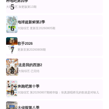
种地吧第四季
卑鄙玩家 Mauvais joueurs
女主角？圣女？不，我是杂役女仆(自豪)！
FandomStage
5
Claude Dartois
宫本侑芽,大久保瑠美,日笠阳子,天崎滉平,小野友树,堀江瞬,仲村宗悟
尹斗俊
大陆综艺
加更版第13期
地球超新鲜第2季
6
大陆综艺
更新至20260805期
歌手2026
7
更新至第20260808期
这是我的西游2
8
大陆综艺
已完结
奔跑吧第十季
9
大陆综艺
第20260807期精华版：张真源唱师兄的歌就是对味儿
大侦探第八季