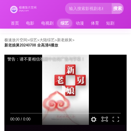
搜索
首页
电影
电视剧
综艺
动漫
体育
短剧
极速放片空间
综艺
大陆综艺
新老娘舅
>
>
>
>
新老娘舅20240708 全高清4播放
警告：请不要相信视频中任何广告与字幕！
00:00
/
0:00