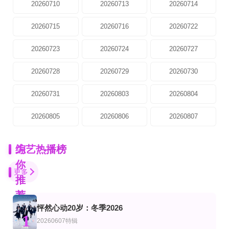
20260710
20260713
20260714
20260715
20260716
20260722
20260723
20260724
20260727
20260728
20260729
20260730
20260731
20260803
20260804
20260805
20260806
20260807
为
综艺热播榜
你
更多
推
荐
怦然心动20岁：冬季2026
第6期
已完结
第20251011期
1
艺
综艺
陆综艺
20260607特辑
中华才女风华录
相声有新人
公路不孤胆