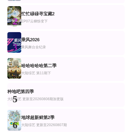
郭德纲,张国立,程雷
全4集
第17期完结
更新至第04集
忙忙碌碌寻宝藏2
艺
综艺
韩综艺
2
孤单又灿烂的神：鬼怪十周年特辑
明星大侦探之明侦探学院第1季
Fandom Stage
EP07云梯惊变下
孔刘,金高银,李栋旭,刘寅娜
蒲熠星,周峻纬,唐九洲,齐思钧,石凯,郭文韬,邵明明
尹斗俊
第12期
更新至第20260808期
第3期
乘风2026
艺
综艺
3
无辣不欢第2季
快乐老家
创业安徽第11季
乘风舞台全纪录
孙浩 李静 戴军 李维嘉 沈凌 吴昕 武艺 高旭
林海
第4集
更新至20260807(Plus版)
已完结
艺
综艺
哈哈哈哈哈第二季
中国古代悲情战神
密室大逃脱8大神版
爱情盲选：阿根廷篇第二季
4
大陆综艺
第11期下
大张伟,许凯,周笔畅,彭昱畅,张真源
更新至20260808期
更新至第20260805期
更新至第02期
艺
综艺
韩综艺
种地吧第四季
说唱巅峰对决2026
我们的宿舍2
要不要去吃碗泡面？
5
严浩翔,谢帝,艾热,派克特,功夫胖,盛宇,杨长青,刘嘉裕,米尔艾力,李斯丹妮,布瑞吉,翁
何炅
金南佶,朱智勋,刘在石
大陆综艺
更新至20260808期加更版
地球超新鲜第2季
6
大陆综艺
更新至20260807期