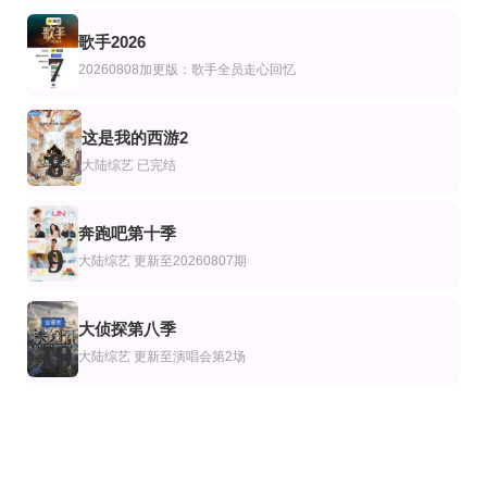
歌手2026
7
20260808加更版：歌手全员走心回忆
这是我的西游2
8
大陆综艺
已完结
奔跑吧第十季
9
大陆综艺
更新至20260807期
大侦探第八季
10
大陆综艺
更新至演唱会第2场