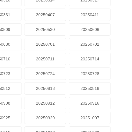
50310
20250314
20250317
50331
20250407
20250411
50509
20250530
20250606
50630
20250701
20250702
50710
20250711
20250714
50723
20250724
20250728
50812
20250813
20250818
50908
20250912
20250916
50925
20250929
20251007