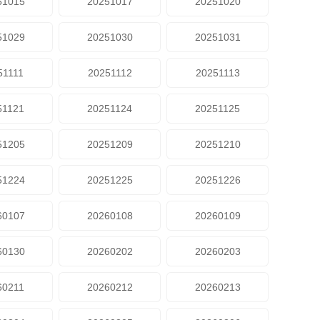
51015
20251017
20251020
51029
20251030
20251031
51111
20251112
20251113
51121
20251124
20251125
51205
20251209
20251210
51224
20251225
20251226
60107
20260108
20260109
60130
20260202
20260203
60211
20260212
20260213