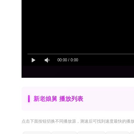
00:00
/
0:00
新老娘舅 播放列表
点击下面按钮
切换不同播放源
，测速后可找到速度最快的播