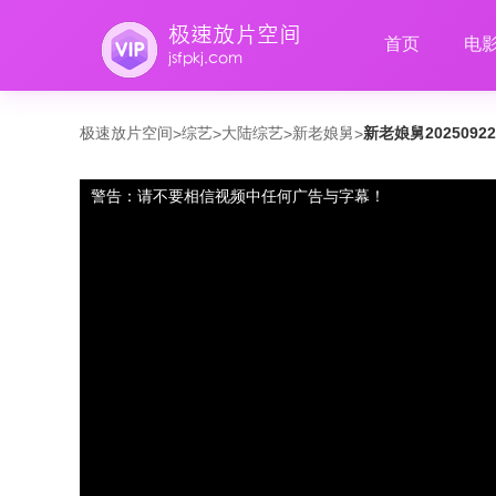
首页
电
极速放片空间
综艺
大陆综艺
新老娘舅
新老娘舅2025092
>
>
>
>
警告：请不要相信视频中任何广告与字幕！