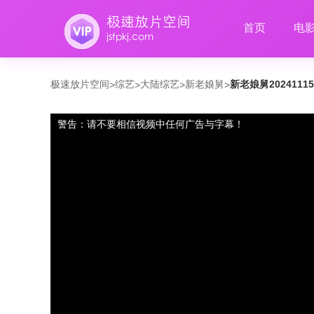
首页
电
极速放片空间
综艺
大陆综艺
新老娘舅
新老娘舅2024111
>
>
>
>
警告：请不要相信视频中任何广告与字幕！