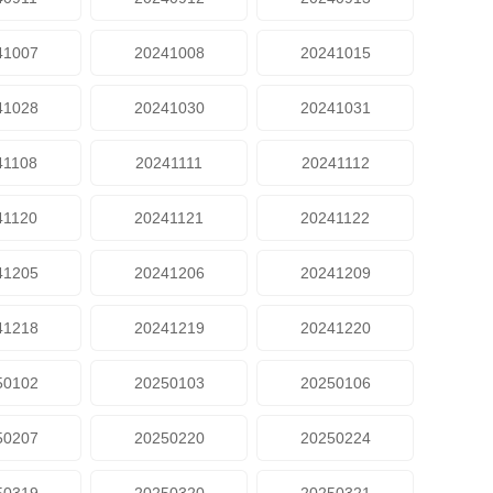
41007
20241008
20241015
41028
20241030
20241031
41108
20241111
20241112
41120
20241121
20241122
41205
20241206
20241209
41218
20241219
20241220
50102
20250103
20250106
50207
20250220
20250224