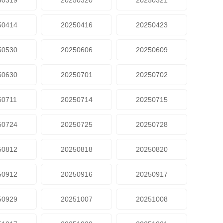
50319
20250320
20250321
50414
20250416
20250423
50530
20250606
20250609
50630
20250701
20250702
50711
20250714
20250715
50724
20250725
20250728
50812
20250818
20250820
50912
20250916
20250917
50929
20251007
20251008