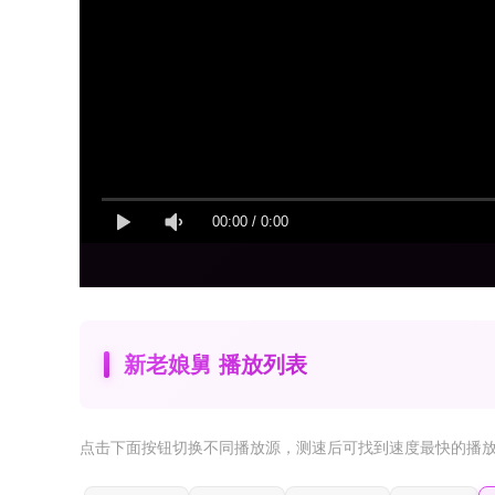
00:00
/
0:00
新老娘舅 播放列表
点击下面按钮
切换不同播放源
，测速后可找到速度最快的播