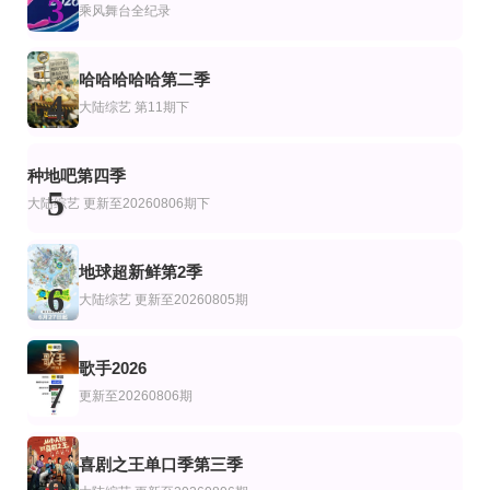
3
密室大逃脱8大神版
街头餐厅斗士
四个婚礼第一季
乘风舞台全纪录
大张伟,许凯,周笔畅,彭昱畅,张真源
李连福,金浩允,金民成,郑镐泳,宋勋,洪锡天
Alana Aldridge,Tracy Allessendro,Melanie Boorman,Sarah Boyle,Krysia Che
更新至06集
第7集
全08集
哈哈哈哈哈第二季
艺
综艺
陆综艺
4
血之游戏X
女主角？圣女？不，我是杂役女仆(自豪)！
欢迎来到异人世界
大陆综艺
第11期下
李尚敏,洪榛浩,박지민,곽범,서출구,하승진
宫本侑芽,大久保瑠美,日笠阳子,天崎滉平,小野友树,堀江瞬,仲村宗悟
第4期
正片
20260806第9期下 何浩楠带后陡门特产炖汤
艺
陆综艺
种地吧第四季
非遗中国
路易·C·K 荒谬到笑
天才厨人
5
大陆综艺
更新至20260806期下
路易·C·K
黄渤,何浩楠,吕严,马頔,王祖蓝,杨超越,岳云鹏,张柏芝
地球超新鲜第2季
6
大陆综艺
更新至20260805期
歌手2026
7
更新至20260806期
喜剧之王单口季第三季