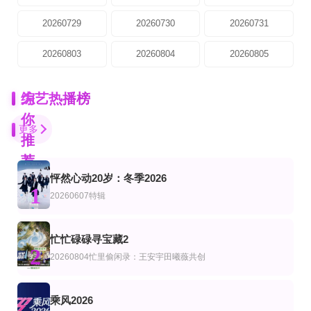
20260729
20260730
20260731
20260803
20260804
20260805
为
综艺热播榜
你
更多
推
荐
怦然心动20岁：冬季2026
更新至第20260530期
第5集完结
更新至20260803期
1
艺
综艺
陆综艺
20260607特辑
超级冰冰
争洛阳之官渡之战
脱口秀和Ta的朋友们 第3季
白冰冰、阳帆
第10期完结
第20260702期
忙忙碌碌寻宝藏2
更新至第6期
艺
综艺
陆综艺
2
史上最佳
我们有救了
20260804忙里偷闲录：王安宇田曦薇共创
卧底厨神
丹尼尔·托什,Kristen Doute,Joey Sasso,Teck Holmes
金喜泰,郑智善,权圣晙,金风
20260805大神版第3期：密神团飙戏圆谎
更新至07集
第9期完结
乘风2026
艺
综艺
美综艺