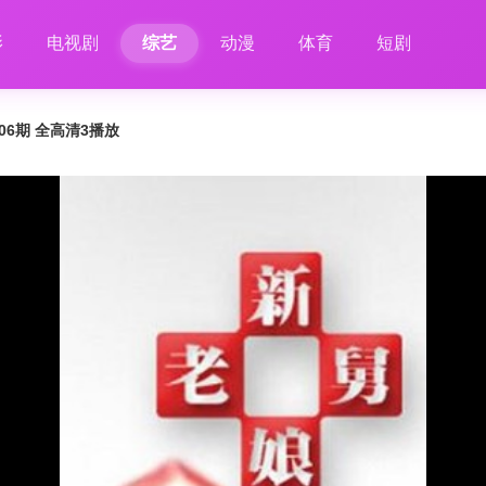
影
电视剧
综艺
动漫
体育
短剧
206期 全高清3播放