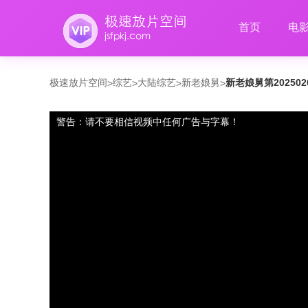
首页
电
极速放片空间
综艺
大陆综艺
新老娘舅
新老娘舅第20250
>
>
>
>
警告：请不要相信视频中任何广告与字幕！