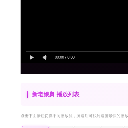
00:00
/
0:00
新老娘舅 播放列表
点击下面按钮
切换不同播放源
，测速后可找到速度最快的播