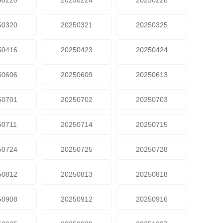
50220
20250224
20250228
50320
20250321
20250325
50416
20250423
20250424
50606
20250609
20250613
50701
20250702
20250703
50711
20250714
20250715
50724
20250725
20250728
50812
20250813
20250818
50908
20250912
20250916