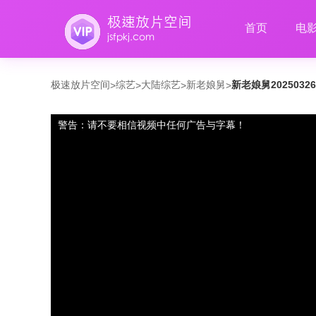
首页
电
极速放片空间
综艺
大陆综艺
新老娘舅
新老娘舅2025032
>
>
>
>
警告：请不要相信视频中任何广告与字幕！