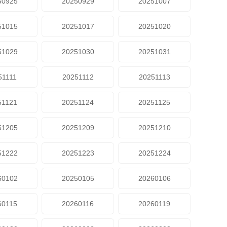
50925
20250929
20251007
51015
20251017
20251020
51029
20251030
20251031
51111
20251112
20251113
51121
20251124
20251125
51205
20251209
20251210
51222
20251223
20251224
60102
20250105
20260106
60115
20260116
20260119