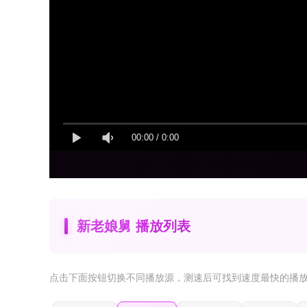
00:00
/
0:00
新老娘舅 播放列表
点击下面按钮
切换不同播放源
，测速后可找到速度最快的播