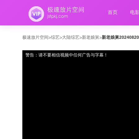
首页
电
极速放片空间
综艺
大陆综艺
新老娘舅
新老娘舅2024082
>
>
>
>
警告：请不要相信视频中任何广告与字幕！