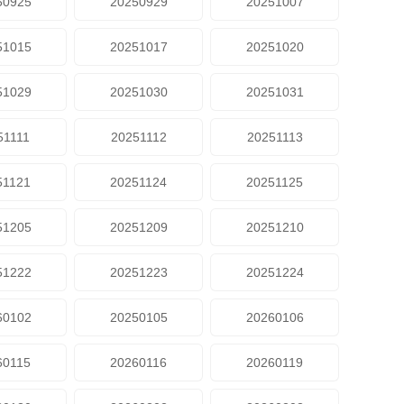
50925
20250929
20251007
51015
20251017
20251020
51029
20251030
20251031
51111
20251112
20251113
51121
20251124
20251125
51205
20251209
20251210
51222
20251223
20251224
60102
20250105
20260106
60115
20260116
20260119