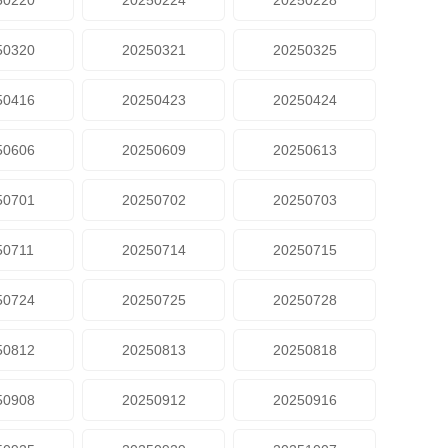
50220
20250224
20250228
50320
20250321
20250325
50416
20250423
20250424
50606
20250609
20250613
50701
20250702
20250703
50711
20250714
20250715
50724
20250725
20250728
50812
20250813
20250818
50908
20250912
20250916