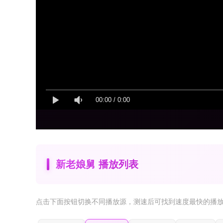
00:00
/
0:00
新老娘舅 播放列表
点击下面按钮
切换不同播放源
，测速后可找到速度最快的播