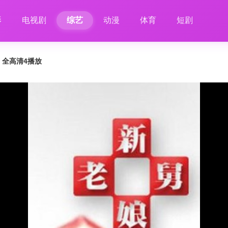
影
电视剧
综艺
动漫
体育
短剧
4 全高清4播放