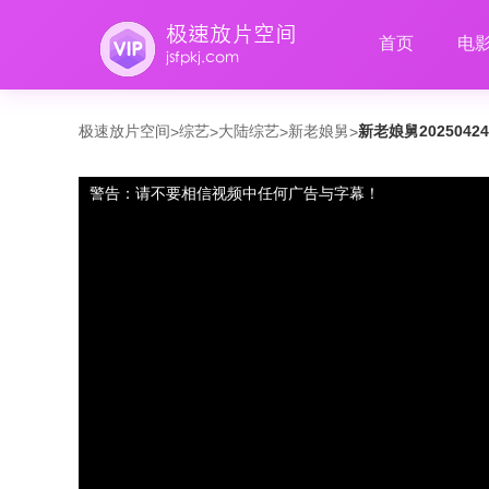
首页
电
极速放片空间
综艺
大陆综艺
新老娘舅
新老娘舅2025042
>
>
>
>
警告：请不要相信视频中任何广告与字幕！