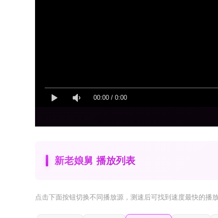
00:00
/
0:00
新老娘舅 播放列表
点击下面按钮
切换不同播放源
，测速后可找到速度最快的播