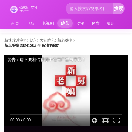
搜索
首页
电影
电视剧
综艺
动漫
体育
短剧
极速放片空间
综艺
大陆综艺
新老娘舅
>
>
>
>
新老娘舅20241203 全高清4播放
警告：请不要相信视频中任何广告与字幕！
00:00
/
0:00