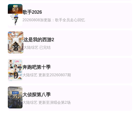
歌手2026
7
20260808加更版：歌手全员走心回忆
这是我的西游2
8
大陆综艺
已完结
奔跑吧第十季
9
大陆综艺
更新至20260807期
大侦探第八季
10
大陆综艺
更新至演唱会第2场