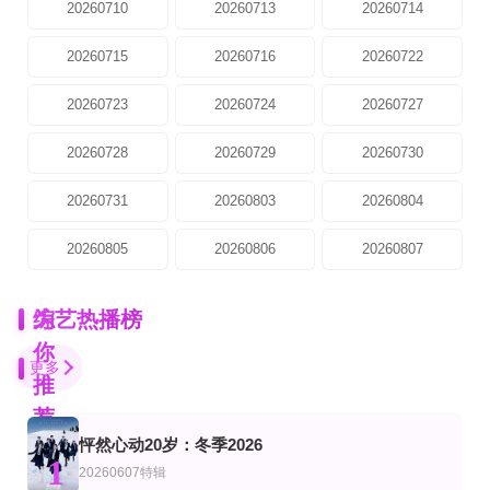
20260710
20260713
20260714
20260715
20260716
20260722
20260723
20260724
20260727
20260728
20260729
20260730
20260731
20260803
20260804
20260805
20260806
20260807
为
综艺热播榜
你
更多
推
荐
怦然心动20岁：冬季2026
第6期
更新至20260703期
完结
1
综艺
美综艺
20260607特辑
天籁与少年
炽热的夏天
王朝第二季