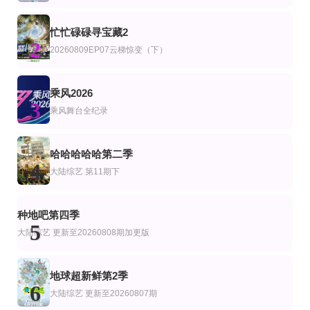
包上恩 周柯宇 柯淳 赵英博 付伟伦 徐媛屹娜
大卫·爱登堡
第5期
第1集
更新至04集
忙忙碌碌寻宝藏2
艺
综艺
美综艺
2
南极巨龙大战
山河归人
爱情盲选：阿根廷篇第2季
20260809EP07云梯惊变（下）
已完结 共10期
第4期
第7期
艺
陆综艺
真相吧！花花万物第一季
粤旅玩家
爱了！中国式现代化
乘风2026
3
蔡康永,谢娜,徐熙娣,林志玲
乘风舞台全纪录
第10期完结
更新至07集
第8集完结
艺
综艺
美综艺
最后通牒：不结就分第四季
街头餐厅斗士
嘻哈星节奏：意大利篇第三季
哈哈哈哈哈第二季
李连福,金浩允,金民成,郑镐泳,宋勋,洪锡天
法布里·费布拉,乔利尔,罗斯恶棍,盖埃
4
大陆综艺
第11期下
更新至第08集
连载中 连载到23期
第20260808期
艺
综艺
新电玩大观园
明星算算锅
梅绽芳华·中国戏剧梅花奖艺术家口述史
种地吧第四季
江大成,阿乐
孙协志
5
大陆综艺
更新至20260808期加更版
地球超新鲜第2季
6
大陆综艺
更新至20260807期