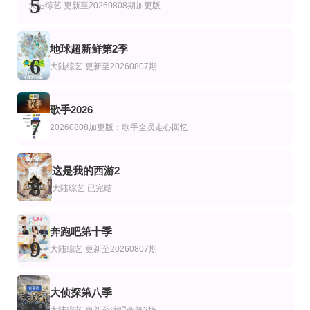
5
谢霆锋,张勇,郑永麒,陈晓卿,李诞,屈雨瑜,杨艳彬,黎子安
大陆综艺
更新至20260808期加更版
地球超新鲜第2季
6
大陆综艺
更新至20260807期
歌手2026
7
20260808加更版：歌手全员走心回忆
这是我的西游2
8
大陆综艺
已完结
奔跑吧第十季
9
大陆综艺
更新至20260807期
大侦探第八季