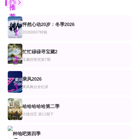
更多
推
荐
怦然心动20岁：冬季2026
更新20260808第7期上
先导陪看下
第5集
1
艺
综艺
韩综艺
20260607特辑
说唱巅峰对决2026
心动的信号第9季
超超超超超喜欢你的100个女朋友第三季
严浩翔,谢帝,艾热,派克特,功夫胖,盛宇,杨长青,刘嘉裕,米尔艾力,李斯丹妮,布瑞吉,翁
薛凯琪,杨超越,代旭,杜海涛,张纯烨
加藤涉,本渡枫,富田美忧,长绳麻理亚,濑户麻沙美,朝井彩加,上坂堇,进藤天音,三森
第6期
更新至20260618期
已完结 共6期
忙忙碌碌寻宝藏2
艺
综艺
陆综艺
2
中华才女风华录
端午奇妙游2026
她有情绪又怎样
宝藏挖呀挖第7期
阚清子,杨笠,李佳琦,戚薇,张伟丽
第4集
第5集完结
第3集
乘风2026
艺
综艺
陆综艺
3
新钥匙
陈辰的超越边界
远山之约(蜀山篇)
乘风舞台全纪录
Shōhei Osada,Shun Matsuo,Soshina
陈辰 戴军 戚薇 林依晨 陈妍希
第3期
第5期
第3期
艺
综艺
陆综艺
哈哈哈哈哈第二季
不是一个人真好
南极巨龙大战
宇宙帮帮忙
4
大陆综艺
第11期下
张颜齐,丁真珍珠,井胧,余宇涵
第6期完结
20260808一饭小馆第2期
第20260615期
综艺
种地吧第四季
母胎单身恋爱大作战2节目售后
一饭封神2
第三届中国(吉林)动漫大会晚会