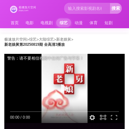
搜索
首页
电影
电视剧
综艺
动漫
体育
短剧
极速放片空间
综艺
大陆综艺
新老娘舅
>
>
>
>
新老娘舅第20250819期 全高清3播放
警告：请不要相信视频中任何广告与字幕！
00:00
/
0:00