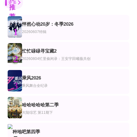
更多
推
荐
怦然心动20岁：冬季2026
第20260601期六一晚会
更新至20260806期
已完结 共6期
1
艺
综艺
美综艺
20260607特辑
超敢好奇夜
少年无尽夏
名人荒野求生：挑战
贝尔格里尔斯
海外赛区少年组决赛2
更新至2026桃你喜欢IP互动嘉年华 田曦薇胡一天连线力推《天才，女友》
第3期
忙忙碌碌寻宝藏2
综艺
2
2026年文化中心·水立方杯中文歌曲大赛
2026桃你喜欢·爱奇艺717会员节——IP互动嘉年华
Happy Together不是一个人真好
20260804忙里偷闲录：王安宇田曦薇共创
连载中 连载到23期
第1期完结
第9期完结
艺
综艺
美综艺
明星算算锅
驶向她的春天
四个婚礼第一季
乘风2026
3
孙协志
Alana Aldridge,Tracy Allessendro,Melanie Boorman,Sarah Boyle,Krysia Che
乘风舞台全纪录
更新至第07集
更新至第20260807期
第20260702期
艺
综艺
陆综艺
合宿相亲2
密室大逃脱第八季
我们有救了
哈哈哈哈哈第二季
徐章勋,李枖原,金曜汉
4
大陆综艺
第11期下
第7集完结
第1期
更新至第02期
艺
韩综艺
贵圈见证实录第4季
我们的美好旅行
要不要去吃碗泡面？
种地吧第四季
王凯沐,王格格,申浩男,刘润铭,韩雨彤,曾辉
金南佶,朱智勋,刘在石