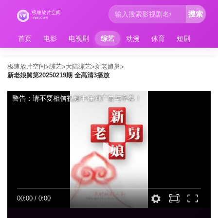
搜索
首页
电影
电视剧
综艺
动漫
体育
短剧
极速放片空间
综艺
大陆综艺
新老娘舅
>
>
>
>
新老娘舅第20250219期 全高清3播放
警告：请不要相信视频中任何广告与字幕！
00:00
/
0:00