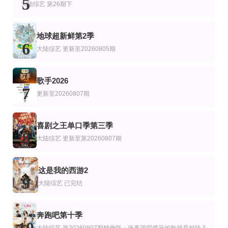
5
大陆综艺
第26期下
地球超新鲜第2季
6
大陆综艺
更新至20260805期
歌手2026
7
更新至20260807期
喜剧之王单口季第三季
8
大陆综艺
更新至第20260807期
这是我的西游2
9
大陆综艺
已完结
奔跑吧第十季