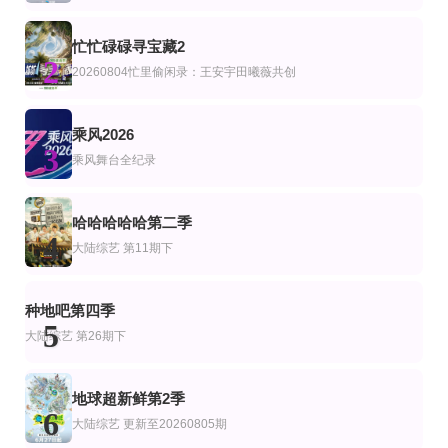
第3期
第100集完结
第10集完结
艺
综艺
陆综艺
忙忙碌碌寻宝藏2
礼乐东方
世界历史·精编版
古墓迷踪
2
20260804忙里偷闲录：王安宇田曦薇共创
更新至02期
第1期
第1集
艺
综艺
韩综艺
美国忍者勇士第十八季
风向中
X 联盟
乘风2026
第4期
第2期
更新至20260806期
3
艺
陆综艺
乘风舞台全纪录
非遗中国
友你的旅行
心动双重奏
20260807第7期超前彩蛋
第2期
更新至20260802期
艺
综艺
哈哈哈哈哈第二季
地球超新鲜第二季
王子与乞丐
中餐厅·南洋拾光季独家直拍
4
大陆综艺
第11期下
孙红雷,李乃文,郭京飞,刘宇宁,龚俊,陈星旭,王玉雯,林一
朴正洙,申东熙,金晓钟,徐英浩,金曜汉,朴志晟
黄晓明 王俊凯 昆凌 姜妍 靳梦佳 张雅琪 林述巍
种地吧第四季
5
大陆综艺
第26期下
地球超新鲜第2季
6
大陆综艺
更新至20260805期