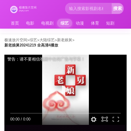
搜索
首页
电影
电视剧
综艺
动漫
体育
短剧
极速放片空间
综艺
大陆综艺
新老娘舅
>
>
>
>
新老娘舅20241219 全高清4播放
警告：请不要相信视频中任何广告与字幕！
00:00
/
0:00