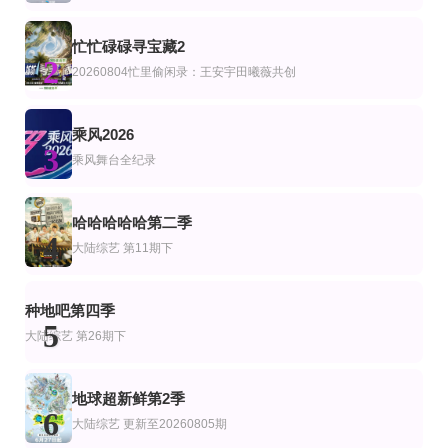
Ariana·Madix,Ciara·Miller,Tefi·Pessoa
李尚敏,洪榛浩,박지민,곽범,서출구,하승진
第1期完结
更新至20260807期
全8集
忙忙碌碌寻宝藏2
艺
综艺
美综艺
2
驶向她的春天
说唱巅峰对决2026
克拉克森的农场第5季
20260804忙里偷闲录：王安宇田曦薇共创
严浩翔,谢帝,艾热,派克特,功夫胖,盛宇,杨长青,刘嘉裕,米尔艾力,李斯丹妮,布瑞吉,翁
杰里米·克拉克森,凯勒布·库珀,丽莎·霍根
20260805第10期：全员星空夜聊坦白真心
全08集
第20260807期
乘风2026
艺
综艺
3
​我们与恋爱的距离奔赴季​
欢迎来到异人世界
快乐你懂的
乘风舞台全纪录
完结
已完结
已完结
艺
陆综艺
换乘恋爱第一季
爱情盲选：阿根廷篇第二季
青春的花路
哈哈哈哈哈第二季
李龙真,郑基石,金叡园
范丞丞,朱正廷,王子异,王琳凯,尤长靖,艾福杰尼,费启鸣
4
大陆综艺
第11期下
已完结 共4期
更新至20260806期姐姐的母带2第4期下
更新第07集
艺
韩综艺
美哉玻璃：圣诞篇
姐姐当家第二季
血之游戏X
种地吧第四季
凯瑟琳·格雷,鲍比·伯克,猫烧伤
李尚敏,洪榛浩,박지민,곽범,서출구,하승진
5
大陆综艺
第26期下
地球超新鲜第2季
6
大陆综艺
更新至20260805期