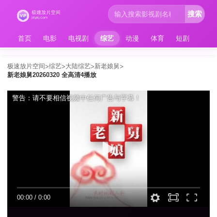
搜索
首页
电影
电视剧
综艺
动漫
体育
短剧
极速放片空间
综艺
大陆综艺
新老娘舅
>
>
>
>
新老娘舅20260320 全高清4播放
警告：请不要相信视频中任何广告与字幕！
00:00
/
0:00