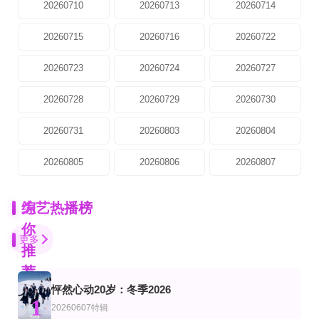
20260710
20260713
20260714
20260715
20260716
20260722
20260723
20260724
20260727
20260728
20260729
20260730
20260731
20260803
20260804
20260805
20260806
20260807
为
综艺热播榜
你
更多
推
荐
怦然心动20岁：冬季2026
更新至32期
第10集完结
更新至07集
1
艺
综艺
韩综艺
20260607特辑
爱情岛(美国版)第8季
棋手2026
血战X