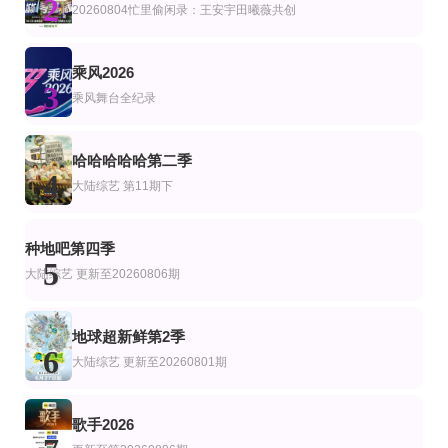
2
山海续梦
中餐厅第十季
快乐老家
20260804忙里偷闲录：王安宇田曦薇共创
未知
黄晓明,王俊凯,昆凌,靳梦佳,张雅琪,林述巍,戴军,瞿颖,汪涵,尹浩宇,袁一琦
孙浩 李静 戴军 李维嘉 沈凌 吴昕 武艺 高旭
更新至20260805期
连载中 连载到2期
山河铸碑，致敬独库筑路英雄
乘风2026
艺
综艺
陆综艺
3
我们的宿舍·归心季
家乡美食大赛
亚克西！新疆还可以这样玩！
乘风舞台全纪录
何炅 李雪琴 丁程鑫 杨迪 吴泽林
黄晓明 李维嘉 沈梦辰 王霏霏 孟佳 金莎 孙丞潇 李斯丹妮 敖子逸 林述巍 董克平 
第17期完结
第4期
第6期
艺
韩综艺
哈哈哈哈哈第二季
明星大侦探之明侦探学院第1季
怦怦一夏·长隆站
豆豆农场
4
大陆综艺
第11期下
蒲熠星,周峻纬,唐九洲,齐思钧,石凯,郭文韬,邵明明
金宇彬,李光洙,都敬秀,文尚勋
第10集完结
更新至20260731期
追梦深蓝
艺
综艺
种地吧第四季
家有恶猫第七季
密室大逃脱第8季大神版
第15届全国海洋知识竞赛总决赛
5
阿德里安妮·库瑞,杰克森·盖勒克西
大张伟,许凯,周笔畅,彭昱畅,张真源,陈哲远
大陆综艺
更新至20260806期
地球超新鲜第2季
6
大陆综艺
更新至20260801期
歌手2026