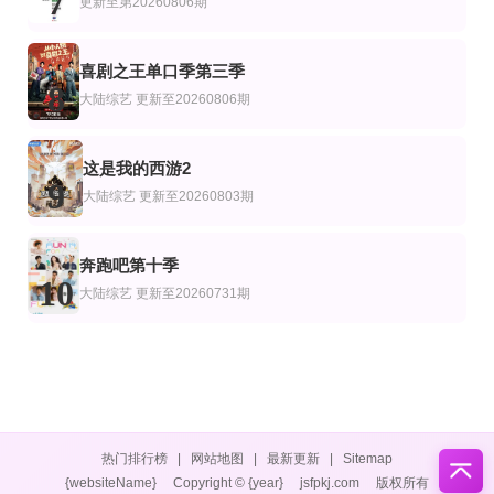
7
更新至第20260806期
喜剧之王单口季第三季
8
大陆综艺
更新至20260806期
这是我的西游2
9
大陆综艺
更新至20260803期
奔跑吧第十季
10
大陆综艺
更新至20260731期
热门排行榜
|
网站地图
|
最新更新
|
Sitemap
{websiteName}
Copyright © {year}
jsfpkj.com
版权所有