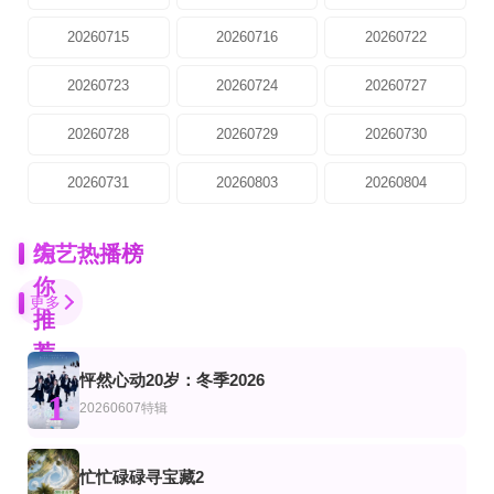
20260715
20260716
20260722
20260723
20260724
20260727
20260728
20260729
20260730
20260731
20260803
20260804
为
综艺热播榜
你
更多
推
荐
怦然心动20岁：冬季2026
第10集完结
更新至第20260804期
20260731第2期下
1
艺
综艺
陆综艺
20260607特辑
古墓迷踪
户外成长计划
圆桌晚晴派
许戈辉,窦文涛,马家辉,周轶君,胡泳,景军
第20260629期
更新至第20260806期
更新至20260803期
忙忙碌碌寻宝藏2
艺
综艺
陆综艺