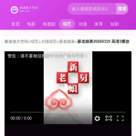
搜索
首页
电影
电视剧
综艺
动漫
体育
短剧
极速放片空间
综艺
大陆综艺
新老娘舅
新老娘舅20260319 高清3播放
>
>
>
>
警告：请不要相信视频中任何广告与字幕！
00:00
/
0:00