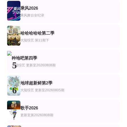
更新至第02期
第4期
更新至20260705
乘风2026
艺
综艺
韩综艺
3
要不要去吃碗泡面？
极挑男人帮爆笑精华版
保持清醒
乘风舞台全纪录
金南佶,朱智勋,刘在石
吉达蓬·坡提维赫,吉拉查彭·斯里桑,帕查差·司隶亚楠让,塔湾·维弘可塔纳,提迪蓬
已完结 共10期
更新至20260715第30期
更新至第08集
艺
综艺
台综艺
哈哈哈哈哈第二季
功夫学徒第二季
开播吧！青春采销2026
今天谁带路
4
大陆综艺
第11期下
卡马尔,钰雯,富朗西科
杜华,马天宇,柳岩
徐乃麟,波波,曼曼
第20130912期
更新至第402集
完结
艺
综艺
陆综艺
种地吧第四季
Let美人 第三季
美食新闻报道
两岸家书
5
黄婉曼,蔡雪莹,倪嘉雯,黄嘉雯,廖慧仪,伍倩彤,陈嘉倩,胡敏芝,吴兆麟,吴浩康,巩姿希
大陆综艺
更新至20260808期
地球超新鲜第2季
6
大陆综艺
更新至20260805期
歌手2026
7
更新至第20260808期