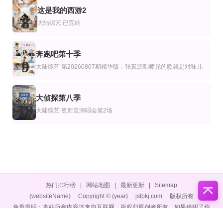
这是我的西游2
8
大陆综艺
已完结
奔跑吧第十季
9
大陆综艺
第20260807期精华版：张真源唱师兄的歌就是对味儿
大侦探第八季
10
大陆综艺
更新至演唱会第2场
热门排行榜
|
网站地图
|
最新更新
|
Sitemap
{websiteName}
Copyright © {year}
jsfpkj.com
版权所有
免责声明：本站所有内容均来自互联网，版权归原创者所有，如果侵犯了你
的权益，请通知我们，我们会及时删除侵权内容，谢谢合作。