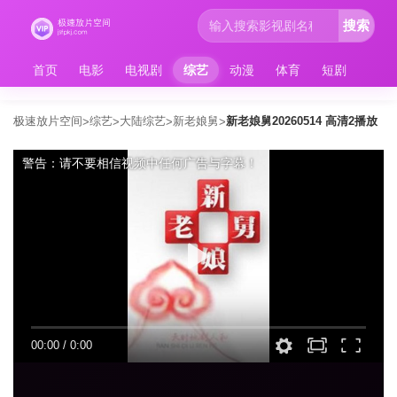
搜索
首页
电影
电视剧
综艺
动漫
体育
短剧
极速放片空间
综艺
大陆综艺
新老娘舅
新老娘舅20260514 高清2播放
>
>
>
>
警告：请不要相信视频中任何广告与字幕！
00:00
/
0:00