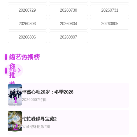
20260729
20260730
20260731
20260803
20260804
20260805
20260806
20260807
为
综艺热播榜
你
更多
推
荐
怦然心动20岁：冬季2026
第7期
第3期
更新至第20260806期
1
艺
综艺
台综艺
20260607特辑
血战X
宇宙帮帮忙
欧耶一级棒
李尚敏,洪榛浩,박지민,곽범,서출구,하승진
张颜齐,丁真珍珠,井胧,余宇涵
欧汉声,张立东,林襄
更新至第13集
已完结
第2集
忙忙碌碌寻宝藏2
艺
美综艺
2
ZPOT 新丁企划
爱情盲选：阿根廷篇第二季
时尚芭莎.闲聊
宝藏挖呀挖第7期
黎子琛,黄日禧,周德诚,关晓隆,陈缙羲,张肇维,林焯彦