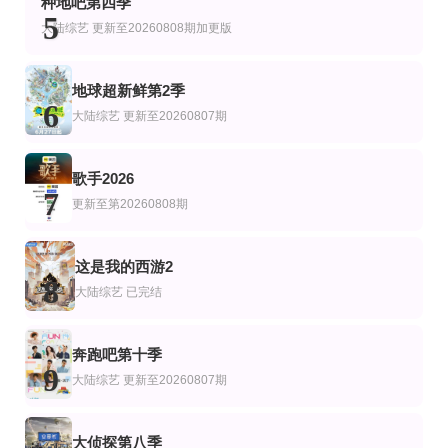
种地吧第四季
查尔斯,李周宪
5
大陆综艺
更新至20260808期加更版
地球超新鲜第2季
6
大陆综艺
更新至20260807期
歌手2026
7
更新至第20260808期
这是我的西游2
8
大陆综艺
已完结
奔跑吧第十季
9
大陆综艺
更新至20260807期
大侦探第八季