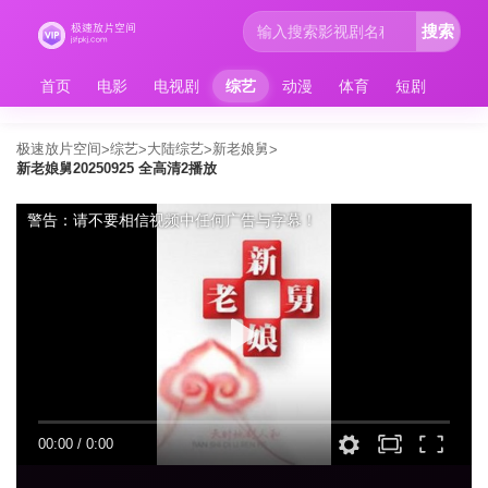
搜索
首页
电影
电视剧
综艺
动漫
体育
短剧
极速放片空间
综艺
大陆综艺
新老娘舅
>
>
>
>
新老娘舅20250925 全高清2播放
警告：请不要相信视频中任何广告与字幕！
00:00
/
0:00