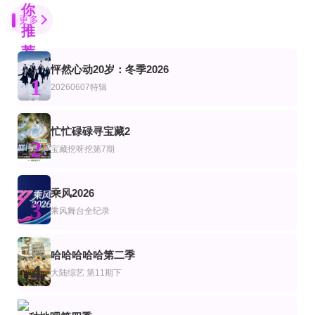
你
更多
推
荐
怦然心动20岁：冬季2026
已完结
更新至32期
第100集完结
1
艺
综艺
陆综艺
20260607特辑
幸存者：王者决战第四十季
爱情岛(美国版)第8季
世界历史·精编版
杰夫·普罗斯特,泰森·阿波斯托尔,丹妮·博特赖特,桑德拉·迪亚斯-泰因,权律,安珀·马里亚诺,罗布·马里亚诺,帕芙蒂·
Ariana·Madix,Ciara·Miller,Tefi·Pessoa
第2期
第3期
第4期
忙忙碌碌寻宝藏2
艺
综艺
陆综艺
2
小人物说大
生活的N次方 第2季
极挑男人帮爆笑精华版
宝藏挖呀挖第7期
丽莎·尼尔森 塞缪尔·弗罗勒 玛丽亚·邦维尔 艾米莉亚·马特森 尤尔根·托尔松
宋丹丹,王子文,赵宝刚,朱雨辰,高露,白百何,贺刚,任重
更新第14集
更新至第1集
第8集完结
乘风2026
艺
综艺
美综艺
3
罗德岛娇妻
最终餐桌
百万美元保姆
乘风舞台全纪录
第20260702期
第7集
第7期
艺
综艺
韩综艺
我们有救了
女主角？圣女？不，我是杂役女仆(自豪)！
血战X
哈哈哈哈哈第二季
宫本侑芽,大久保瑠美,日笠阳子,天崎滉平,小野友树,堀江瞬,仲村宗悟
李尚敏,洪榛浩,박지민,곽범,서출구,하승진
4
大陆综艺
第11期下
第6集
第4期
已完结
艺
综艺
韩综艺
中国通史·精编版
GNZ48十周年《拾忆》纪念片
恋爱实验室