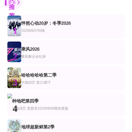
更多
推
荐
怦然心动20岁：冬季2026
第3期
更新至20260808期心动嗑糖局
第4期
1
艺
综艺
20260607特辑
礼乐东方
心动双重奏
FandomStage
尹斗俊
第6期高分舞台纯享合集
第10期完结
更新至32期
乘风2026
艺
综艺
美综艺
2
喜剧之王单口季第三季
迟到总比单身好第一季
爱情岛(美国版)第8季
乘风舞台全纪录
庞博,郭麒麟,黄渤,马思纯
徐仁国,姜汉娜,李恩地
Ariana·Madix,Ciara·Miller,Tefi·Pessoa
第20260702期
第1集
更新至20260807期
哈哈哈哈哈第二季
艺
综艺
陆综艺
3
我们有救了
X 联盟
密室大逃脱第八季大神版
大陆综艺
第11期下
大张伟,许凯,周笔畅,彭昱畅,张真源,陈哲远
第6期完结
第27集
第3期
综艺
种地吧第四季
母胎单身恋爱大作战2节目售后
闭嘴，埃文
AI了，大医生
4
大陆综艺
更新至20260808期加更版
Evan Ross Katz,Michelle Buteau,Rachel Bloom
更新至20260807期
更新第32集
第40集完结
艺
综艺
美综艺
地球超新鲜第2季
一站到底少年季第二季
美国达人第六季
齿轮爱好者