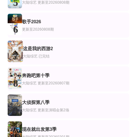
5
李好,郭晓敏,庞博,黄圣依,张雨绮,伊能静,李雪琴,陈铭,王昱珩
卡丹·罗凯特
Lisa McManus,Hannah Crowle
大陆综艺
更新至20260808期
歌手2026
6
更新至20260808期
这是我的西游2
7
大陆综艺
已完结
奔跑吧第十季
8
大陆综艺
更新至20260807期
大侦探第八季
9
大陆综艺
更新至演唱会第2场
现在就出发第3季