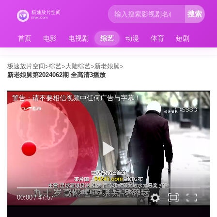
搜索
首页
电影
电视剧
综艺
动漫
体育
短剧
极速放片空间
综艺
大陆综艺
新老娘舅
>
>
>
>
新老娘舅第2024062期 全高清3播放
警告：请不要相信视频中任何广告与字幕！
00:00
/
47:57