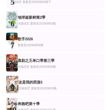
5
刘恋 朱洁静
大陆综艺
更新至20260806期下
地球超新鲜第2季
6
大陆综艺
更新至20260805期
歌手2026
7
更新至20260806期
喜剧之王单口季第三季
8
大陆综艺
更新至20260806期
这是我的西游2
9
大陆综艺
更新至20260803期
奔跑吧第十季