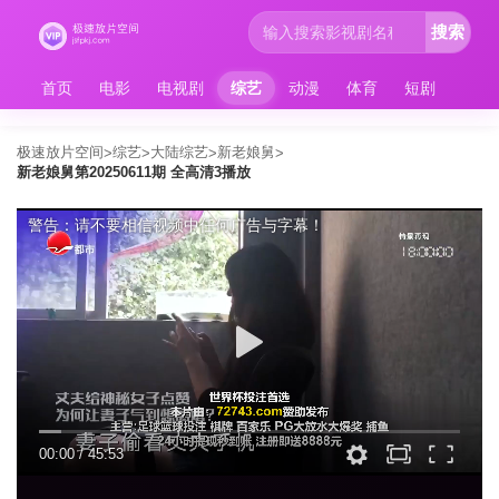
搜索
首页
电影
电视剧
综艺
动漫
体育
短剧
极速放片空间
综艺
大陆综艺
新老娘舅
>
>
>
>
新老娘舅第20250611期 全高清3播放
警告：请不要相信视频中任何广告与字幕！
00:00
/
45:53