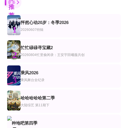
更多
推
荐
怦然心动20岁：冬季2026
第4期
第13期
易烊千玺老歌新唱
1
综艺
20260607特辑
怦怦一夏·长隆站
Stand Bi Me
​2025抖音美好奇妙夜​
大张伟 徐梦洁 任贤齐 刘宇宁 黄明昊
第4集
第1期
第20260731期
忙忙碌碌寻宝藏2
艺
综艺
2
孤单又灿烂的神，鬼怪十周年特辑
白鹿拾光音乐会
花少世界树奇遇派对
20260804忙里偷闲录：王安宇田曦薇共创
孔刘,金高银,李栋旭
第1期完结
更新至04集
更新至20260802期
乘风2026
艺
综艺
3
驶向她的春天
荒野独居第13季
中餐厅·南洋拾光季独家直拍
乘风舞台全纪录
黄晓明 王俊凯 昆凌 姜妍 靳梦佳 张雅琪 林述巍
更新第32集
更新至20260715第30期
第1期
艺
综艺
韩综艺
哈哈哈哈哈第二季
美国达人第六季
开播吧！青春采销2026
风向中
4
大陆综艺
第11期下
卡丹·罗凯特
杜华,马天宇,柳岩
20260806萧敬腾澄清造谣落泪
更新至20260806期
更新至20260805期
综艺
陆综艺
种地吧第四季
热浪之外2026
心动双重奏
姐姐快醒醒