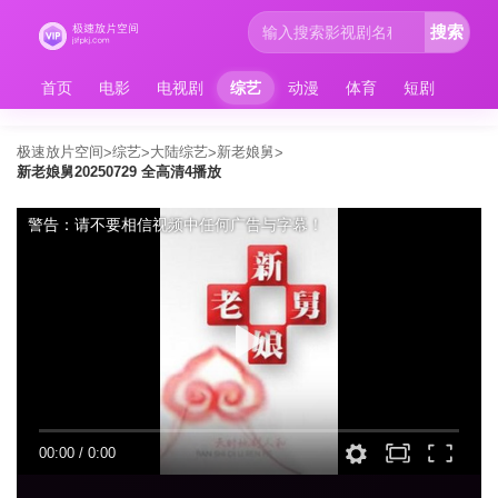
搜索
首页
电影
电视剧
综艺
动漫
体育
短剧
极速放片空间
综艺
大陆综艺
新老娘舅
>
>
>
>
新老娘舅20250729 全高清4播放
警告：请不要相信视频中任何广告与字幕！
00:00
/
0:00