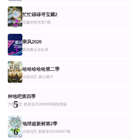
Lisa McManus,Hannah Crowle
陈妍希,夏之光,高卿尘,李雅娟
直播篇
第7期
10全集
忙忙碌碌寻宝藏2
艺
综艺
美综艺
2
宇宙年糕店
合宿相亲2
疼痛之王第二季
宝藏挖呀挖第7期
李恩智,金美贤,李泳知,安宥真
徐章勋,李枖原,金曜汉
第7集完结
第20260711期
更新至20250826期
乘风2026
艺
陆综艺
3
贵圈见证实录第4季
大庸青春芒果演唱会
哈哈哈哈哈第五季
乘风舞台全纪录
王凯沐,王格格,申浩男,刘润铭,韩雨彤,曾辉
沈梦辰,齐思钧,郑方一
邓超,陈赫,高瀚宇,范志毅,王勉,敖瑞鹏,任重,陈小春,张智霖,李乃文,江奇霖
更新至02期
正片
宝藏挖呀挖第7期
艺
哈哈哈哈哈第二季
美国忍者勇士第18季
路易·C·K 荒谬到笑
忙忙碌碌寻宝藏2
4
大陆综艺
第11期下
路易·C·K
杨迪,庞博,武艺,田曦薇
第2期
更新至06集
第4期
艺
综艺
种地吧第四季
穿越欧洲自然奇境
荒野独居第13季
FandomStage
5
尹斗俊
大陆综艺
更新至20260808期加更版
地球超新鲜第2季
6
大陆综艺
更新至20260807期