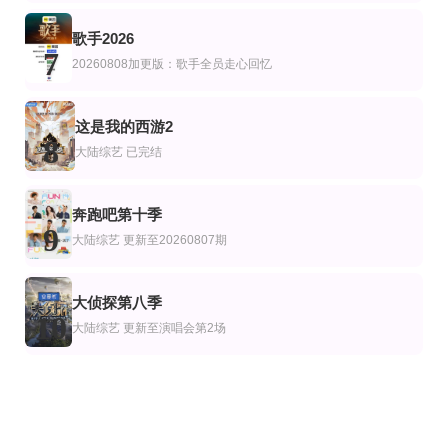
歌手2026
7
20260808加更版：歌手全员走心回忆
这是我的西游2
8
大陆综艺
已完结
奔跑吧第十季
9
大陆综艺
更新至20260807期
大侦探第八季
10
大陆综艺
更新至演唱会第2场