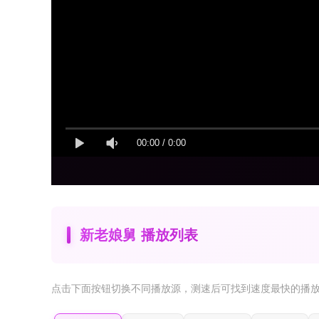
00:00
/
0:00
新老娘舅 播放列表
点击下面按钮
切换不同播放源
，测速后可找到速度最快的播