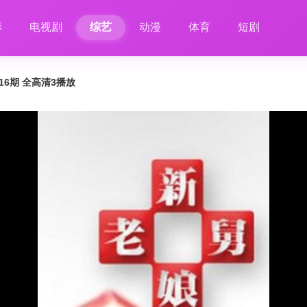
影
电视剧
综艺
动漫
体育
短剧
116期 全高清3播放