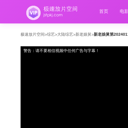
首页
电
极速放片空间
综艺
大陆综艺
新老娘舅
新老娘舅第20240
>
>
>
>
警告：请不要相信视频中任何广告与字幕！