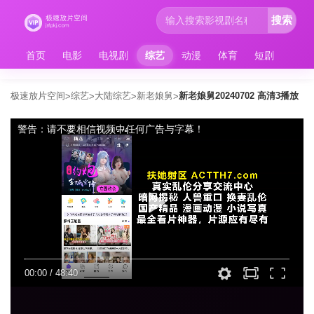
搜索
首页
电影
电视剧
综艺
动漫
体育
短剧
极速放片空间
综艺
大陆综艺
新老娘舅
新老娘舅20240702 高清3播放
>
>
>
>
警告：请不要相信视频中任何广告与字幕！
00:00
/
48:40