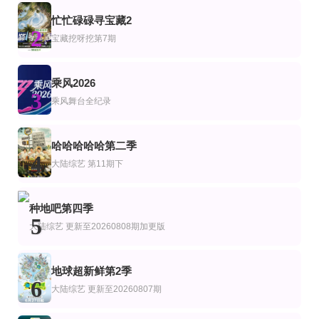
第3期
更新至02集
忙忙碌碌寻宝藏2
共10期 更新到9期
综艺
韩综艺
2
开始奏乐开始舞
风向中
宝藏挖呀挖第7期
母胎单身恋爱大作战第二季
余佳运,周震南,张星特
李恩智,车正元,姜汉娜,徐仁国
第1期
第4期
全14集
乘风2026
综艺
韩综艺
3
互相关注
非遗中国
伴我左右 Stand BI Me
乘风舞台全纪录
第1期
更新至第02期
第7集完结
综艺
陆综艺
幸福的生活
要不要去吃碗泡面？
贵圈见证实录第4季
哈哈哈哈哈第二季
4
金南佶,朱智勋,刘在石
王凯沐,王格格,申浩男,刘润铭,韩雨彤,曾辉
大陆综艺
第11期下
第7期
第6期
第1期
艺
综艺
爱了！中国式现代化
中华才女风华录
再次心动第
种地吧第四季
5
大陆综艺
更新至20260808期加更版
地球超新鲜第2季
6
大陆综艺
更新至20260807期