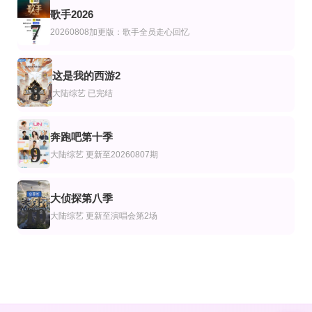
歌手2026
7
20260808加更版：歌手全员走心回忆
这是我的西游2
8
大陆综艺
已完结
奔跑吧第十季
9
大陆综艺
更新至20260807期
大侦探第八季
10
大陆综艺
更新至演唱会第2场