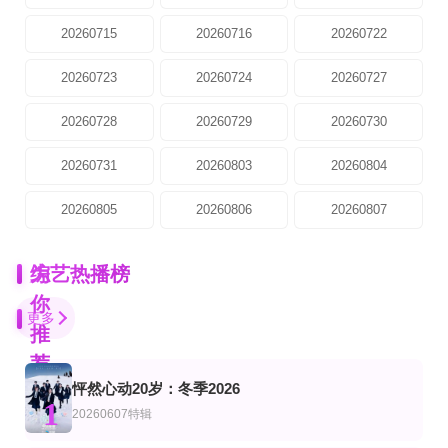
20260715
20260716
20260722
20260723
20260724
20260727
20260728
20260729
20260730
20260731
20260803
20260804
20260805
20260806
20260807
为
综艺热播榜
你
更多
推
荐
怦然心动20岁：冬季2026
更新至20260807期
第2期加更
更新至第20260808期
1
艺
陆综艺
20260607特辑
地球超新鲜第2季
一饭封神第2季
普法剧场
郭京飞,李乃文,孙红雷,王玉雯,陈星旭,刘宇宁,林一,龚俊
谢霆锋,张勇,郑永麒,陈晓卿,李诞