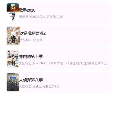
歌手2026
7
更新至20260808加更版第12期
这是我的西游2
8
大陆综艺
已完结
奔跑吧第十季
9
大陆综艺
第20260807期精华版：张真源唱师兄的歌就是对味儿
大侦探第八季
10
大陆综艺
更新至演唱会第2场