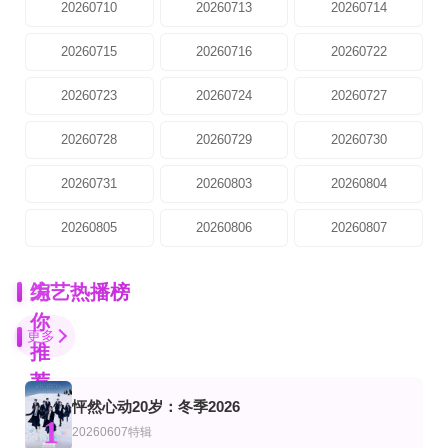
20260710
20260713
20260714
20260715
20260716
20260722
20260723
20260724
20260727
20260728
20260729
20260730
20260731
20260803
20260804
20260805
20260806
20260807
为
综艺热播榜
你
更多
推
荐
怦然心动20岁：冬季2026
更新至07集
第4期完结
第5集完结
1
艺
综艺
陆综艺
20260607特辑
街头餐厅斗士
澶渊之盟
陈辰的超越边界