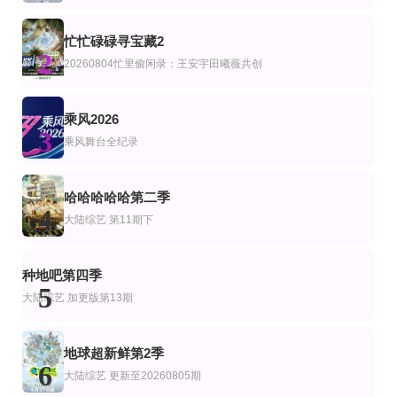
李连福,金浩允,金民成,郑镐泳,宋勋,洪锡天
陈辰 戴军 戚薇 林依晨 陈妍希
第1集
更新至第1期
更新至20260807期
忙忙碌碌寻宝藏2
艺
综艺
陆综艺
2
相守相望暨守护哈拉湖行动
老大哥(美版)第二十八季
国医少年志第三季
20260804忙里偷闲录：王安宇田曦薇共创
陈晓怡 Julie Chen
陈妍希,夏之光,高卿尘,李雅娟
第20260618期
更新至20260804期
已完结
乘风2026
艺
综艺
韩综艺
3
2026端午奇妙游
一万元舞台2026
恋爱实验室
乘风舞台全纪录
罗一舟 罗一舟
段艺璇 丁真珍珠 戴萌
查尔斯,李周宪
第20260702期
连载中 连载到1期
更新至第402集
艺
台综艺
哈哈哈哈哈第二季
我们有救了
友你的旅行
美食新闻报道
4
大陆综艺
第11期下
黄婉曼,蔡雪莹,倪嘉雯,黄嘉雯,廖慧仪,伍倩彤,陈嘉倩,胡敏芝,吴兆麟,吴浩康,巩姿
第8集完结
第2期
第7期完结
艺
综艺
美综艺
种地吧第四季
百万美元保姆
小人物说大
装修女王争霸战第三季
5
丽莎·尼尔森 塞缪尔·弗罗勒 玛丽亚·邦维尔 艾米莉亚·马特森 尤尔根·托尔松
乔丹·克耐特,Ty Pennington,Egypt Sherrod,Mike Jackson,Leslie Davis,Lyn
大陆综艺
加更版第13期
地球超新鲜第2季
6
大陆综艺
更新至20260805期