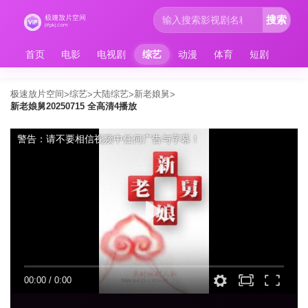
搜索
首页
电影
电视剧
综艺
动漫
体育
短剧
极速放片空间
综艺
大陆综艺
新老娘舅
>
>
>
>
新老娘舅20250715 全高清4播放
警告：请不要相信视频中任何广告与字幕！
00:00
/
0:00