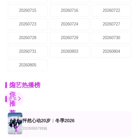
20260715
20260716
20260722
20260723
20260724
20260727
20260728
20260729
20260730
20260731
20260803
20260804
20260805
为
综艺热播榜
你
更多
推
荐
怦然心动20岁：冬季2026
完结
更新至20260807期Plus版
更新至20260807期
1
艺
综艺
陆综艺
20260607特辑
爸爸当家2会员加更版
密室大逃脱第八季大神版
中餐厅·南洋拾光季
李承铉,应采儿,魏晨,李艾,张雅莲,肖杰,葛沛豪,马杨,况盛
大张伟,许凯,周笔畅,彭昱畅,张真源,陈哲远
黄晓明,王俊凯,昆凌,靳梦佳,张雅琪,林述巍,戴军,瞿颖,汪涵,尹浩宇,袁一琦