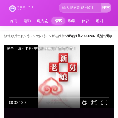
搜索
首页
电影
电视剧
综艺
动漫
体育
短剧
极速放片空间
综艺
大陆综艺
新老娘舅
新老娘舅20260507 高清3播放
>
>
>
>
警告：请不要相信视频中任何广告与字幕！
00:00
/
0:00