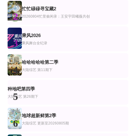
更新至20260806期
全08集
正片
忙忙碌碌寻宝藏2
艺
综艺
2
姐姐当家2
欢迎来到异人世界
路易·C·K 荒谬到笑
20260804忙里偷闲录：王安宇田曦薇共创
路易·C·K
第7期
更新至第20260804期
更新至06集
乘风2026
艺
综艺
韩综艺
3
偶像派遣工作
户外成长计划
卧底厨神
乘风舞台全纪录
金喜泰,郑智善,权圣晙,金风
第1期
更新至02期
全4集
哈哈哈哈哈第二季
综艺
韩综艺
4
幸福的生活
美国忍者勇士第18季
孤单又灿烂的神：鬼怪十周年特辑
大陆综艺
第11期下
孔刘,金高银,李栋旭,刘寅娜
已完结
20260701第3期
更新至第20260807期
艺
综艺
陆综艺
种地吧第四季
新车5分钟
炽夏角色番综·炽热的夏天
密室大逃脱第八季
5
大陆综艺
第26期下
地球超新鲜第2季
6
大陆综艺
更新至20260805期