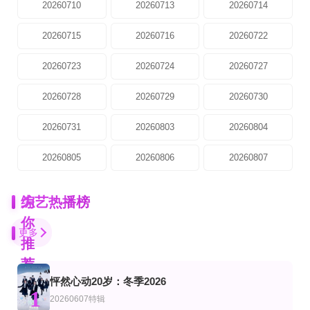
20260710
20260713
20260714
20260715
20260716
20260722
20260723
20260724
20260727
20260728
20260729
20260730
20260731
20260803
20260804
20260805
20260806
20260807
为
综艺热播榜
你
更多
推
荐
怦然心动20岁：冬季2026
更新至20260608
完结
加更版第7期
1
艺
综艺
陆综艺
20260607特辑
星期日档案2026
伴我左右Stand BI Me
快乐老家