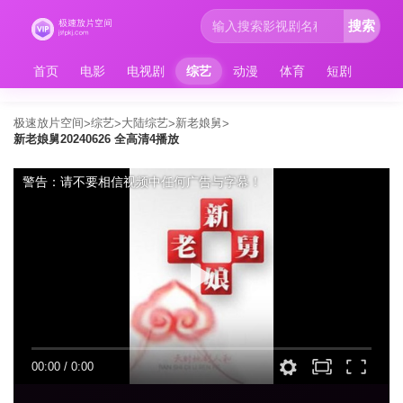
搜索
首页
电影
电视剧
综艺
动漫
体育
短剧
极速放片空间
综艺
大陆综艺
新老娘舅
>
>
>
>
新老娘舅20240626 全高清4播放
警告：请不要相信视频中任何广告与字幕！
00:00
/
0:00