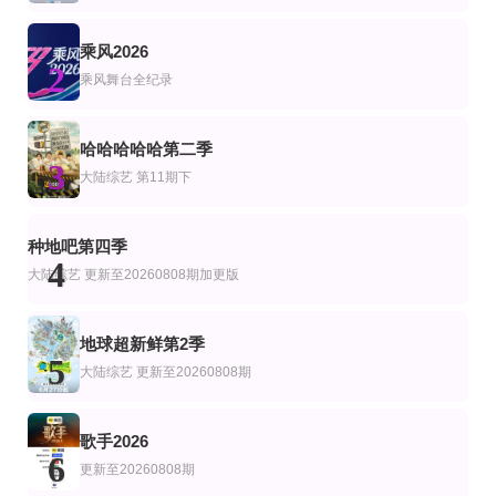
孙浩 李静 戴军 李维嘉 沈凌 吴昕 武艺 高旭
更新第11集
更新至20260807期
更新至第6期
乘风2026
艺
综艺
美综艺
2
范德普庄园第三季
国医少年志第3季
动物园秘辛：坦帕湾第一季
乘风舞台全纪录
Hagen·Bach,Marciano·Brunette,Beau·Clark,Hannah·Fouch,Sophie·Hermann,Alys
陈妍希,夏之光,高卿尘,李雅娟
Jason Reiter,Katherine Allen,Tiffany Burns
更新至20260809期加更
20260803第21期：全员颤音挑战
颁奖仪式暨联欢晚会
哈哈哈哈哈第二季
艺
3
脱口秀和Ta的朋友们第三季
歌手2026 直拍REACTION
2026年文化中心·水立方杯中文歌曲大赛
大陆综艺
第11期下
暂无
齐豫 庾澄庆 魏如萱 胡彦斌 张碧晨 斯纳吉 尤长靖 周兴哲 窦靖童
第4期
完结
第7期
综艺
陆综艺
种地吧第四季
不止是篮球
生来为何
爱了！中国式现代化
4
大陆综艺
更新至20260808期加更版
Ard Louis,David Malone
第7期下
更新至07集
更新至20260807(Plus版)
艺
综艺
陆综艺
地球超新鲜第2季
食神·百厨大战
街头餐厅斗士
密室大逃脱8大神版
5
刘涛,高叶,潘玮柏,蔡昊,周晓燕
李连福,金浩允,金民成,郑镐泳,宋勋,洪锡天
大张伟,许凯,周笔畅,彭昱畅,张真源
大陆综艺
更新至20260808期
歌手2026
6
更新至20260808期