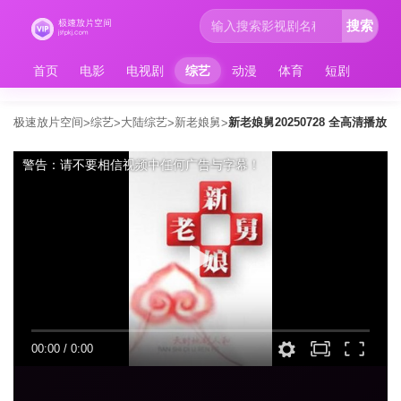
搜索
首页
电影
电视剧
综艺
动漫
体育
短剧
极速放片空间
综艺
大陆综艺
新老娘舅
新老娘舅20250728 全高清播放
>
>
>
>
警告：请不要相信视频中任何广告与字幕！
00:00
/
0:00