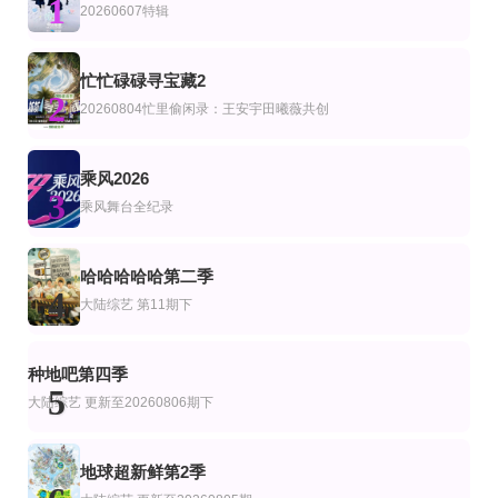
1
艺
陆综艺
20260607特辑
世界历史·精编版
第15届全国海洋知识竞赛总决赛
宇宙帮帮忙
张颜齐,丁真珍珠,井胧,余宇涵
第3期
第6集
更新至02期
忙忙碌碌寻宝藏2
综艺
美综艺
2
粤旅玩家
落第贤者的学院无双第二回转生
美国忍者勇士第十八季
20260804忙里偷闲录：王安宇田曦薇共创
梅田修一朗,小山内怜央,白石晴香,加藤英美里,平川大辅,东地宏树,福原绫香
第40集完结
更新至第1期
更新至第31集
乘风2026
艺
综艺
3
齿轮爱好者
老大哥(美版)第二十八季
囚牢生存战
乘风舞台全纪录
Lisa McManus,Hannah Crowle
陈晓怡 Julie Chen
瑞提希·德希穆克,法拉·可汗
第20260615期
更新至20260806期
更新至33期
综艺
美综艺
哈哈哈哈哈第二季
第三届中国(吉林)动漫大会晚会
心动双重奏
爱情岛(美国版)第八季
4
大陆综艺
第11期下
Ariana·Madix,Ciara·Miller,Tefi·Pessoa
更新至20260806期
第3期
更新至20260715第30期
艺
陆综艺
种地吧第四季
地球超新鲜第二季
AI了，大医生
开播吧！青春采销2026
5
孙红雷,李乃文,郭京飞,刘宇宁,龚俊,陈星旭,王玉雯,林一
杜华,马天宇,柳岩
大陆综艺
更新至20260806期下
地球超新鲜第2季