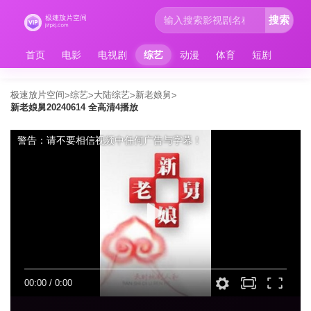
搜索
首页
电影
电视剧
综艺
动漫
体育
短剧
极速放片空间
综艺
大陆综艺
新老娘舅
>
>
>
>
新老娘舅20240614 全高清4播放
警告：请不要相信视频中任何广告与字幕！
00:00
/
0:00