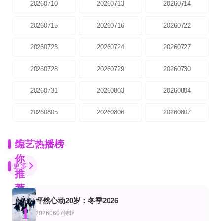
20260710
20260713
20260714
20260715
20260716
20260722
20260723
20260724
20260727
20260728
20260729
20260730
20260731
20260803
20260804
20260805
20260806
20260807
为
综艺热播榜
你
更多
推
荐
怦然心动20岁：冬季2026
第12期完结
更新至第2集
第18集完结
1
艺
综艺
美综艺
20260607特辑
静谧之野纯享版
重症解密
事情经过是怎样的