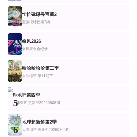
吴霄、李希根、许红军
谭俊彦,陈晓华,林秀怡,梁凯晴
第6期
第5集完结
第35集
忙忙碌碌寻宝藏2
艺
综艺
2
中华才女风华录
争洛阳之官渡之战
囚牢生存战
宝藏挖呀挖第7期
瑞提希·德希穆克,法拉·可汗
第20260731期
第6期完结
更新至2026桃你喜欢IP互动嘉年华 田曦薇胡一天连线力推《天才，女友》
乘风2026
陆综艺
3
花少世界树奇遇派对
母胎单身恋爱大作战2节目售后
2026桃你喜欢·爱奇艺717会员节——IP互动嘉年华
乘风舞台全纪录
第5期
已完结
更新至20260807期Plus版
艺
综艺
陆综艺
南极巨龙大战
台湾原味道2
密室大逃脱第八季大神版
哈哈哈哈哈第二季
韦汝,梁凯晴,朱祐宏,譚凱螢
大张伟,许凯,周笔畅,彭昱畅,张真源,陈哲远
4
大陆综艺
第11期下
更新至20260618期
先导陪看下
20260701第3期
艺
综艺
陆综艺
端午奇妙游2026
心动的信号第9季
炽夏角色番综·炽热的夏天
种地吧第四季
薛凯琪,杨超越,代旭,杜海涛,张纯烨
5
大陆综艺
更新至20260808期
地球超新鲜第2季
6
大陆综艺
更新至20260805期