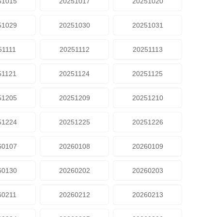
51015
20251017
20251020
51029
20251030
20251031
51111
20251112
20251113
51121
20251124
20251125
51205
20251209
20251210
51224
20251225
20251226
60107
20260108
20260109
60130
20260202
20260203
60211
20260212
20260213