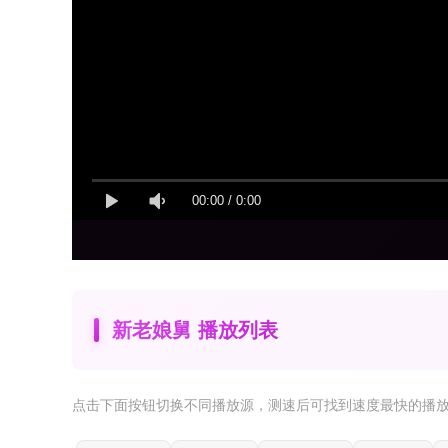
00:00
/
0:00
新老娘舅 播放列表
点击下面按钮
切换不同播放源
，测速后可找到速度最快的播