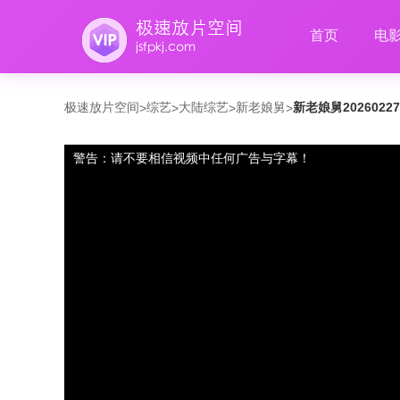
首页
电
极速放片空间
综艺
大陆综艺
新老娘舅
新老娘舅2026022
>
>
>
>
警告：请不要相信视频中任何广告与字幕！