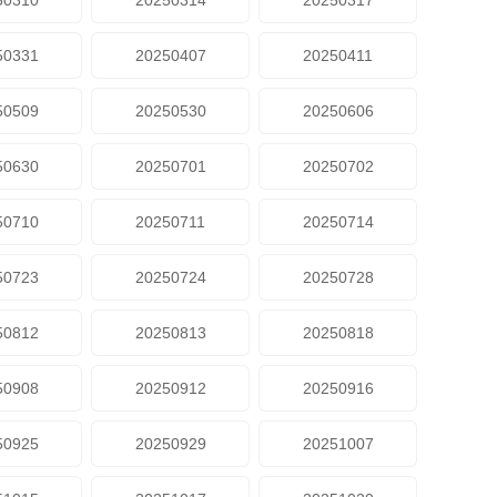
50310
20250314
20250317
50331
20250407
20250411
50509
20250530
20250606
50630
20250701
20250702
50710
20250711
20250714
50723
20250724
20250728
50812
20250813
20250818
50908
20250912
20250916
50925
20250929
20251007