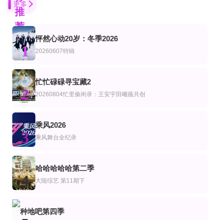
更多
推
荐
怦然心动20岁：冬季2026
第3期
更新至第20260806期
更新至20260805期
1
综艺
陆综艺
20260607特辑
创业安徽第11季
欧耶一级棒
密室大逃脱第8季大神版
林海
欧汉声,张立东,林襄
大张伟,许凯,周笔畅,彭昱畅,张真源,陈哲远
更新至20260712
第6集
第1期完结
忙忙碌碌寻宝藏2
综艺
陆综艺
2
我来到你的家乡
中国通史·精编版
驶向她的春天
20260804忙里偷闲录：王安宇田曦薇共创
更新至第02期
第12期完结
第5集
艺
综艺
韩综艺
要不要去吃碗泡面？
静谧之野纯享版
超超超超超喜欢你的100个女朋友第三季
乘风2026
3
金南佶,朱智勋,刘在石
吴霄、李希根、许红军
加藤涉,本渡枫,富田美忧,长绳麻理亚,濑户麻沙美,朝井彩加,上坂堇,进藤天音,三森
乘风舞台全纪录
更新至20260807(第2期加更)
更新第07集
更新至32期
艺
综艺
美综艺
一饭封神2026
血之游戏X
爱情岛(美国版)第8季
哈哈哈哈哈第二季
李尚敏,洪榛浩,박지민,곽범,서출구,하승진
Ariana·Madix,Ciara·Miller,Tefi·Pessoa
4
大陆综艺
第11期下
更新至20260805
第44期
更新至07集
艺
综艺
韩综艺
寅娜知音
百家讲坛：刘心武揭秘《红楼梦》
血战X
种地吧第四季
刘寅娜,金明洙,姜旻儿
刘心武
李尚敏,洪榛浩,박지민,곽범,서출구,하승진