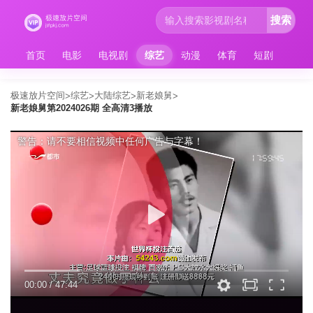
搜索
首页
电影
电视剧
综艺
动漫
体育
短剧
极速放片空间
综艺
大陆综艺
新老娘舅
>
>
>
>
新老娘舅第2024026期 全高清3播放
警告：请不要相信视频中任何广告与字幕！
00:00
/
47:44