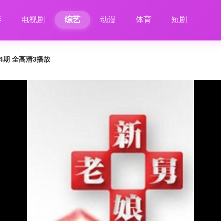
影
电视剧
综艺
动漫
体育
短剧
34期 全高清3播放