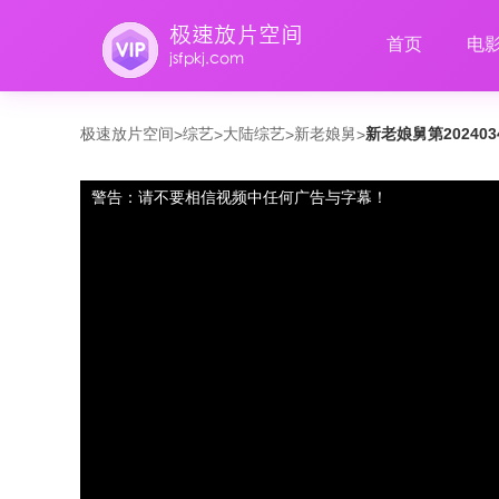
首页
电
极速放片空间
综艺
大陆综艺
新老娘舅
新老娘舅第20240
>
>
>
>
警告：请不要相信视频中任何广告与字幕！