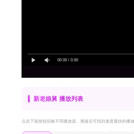
00:00
/
0:00
新老娘舅 播放列表
点击下面按钮
切换不同播放源
，测速后可找到速度最快的播