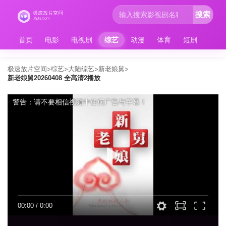
搜索
首页
电影
电视剧
综艺
动漫
体育
短剧
极速放片空间
综艺
大陆综艺
新老娘舅
>
>
>
>
新老娘舅20260408 全高清2播放
警告：请不要相信视频中任何广告与字幕！
00:00
/
0:00