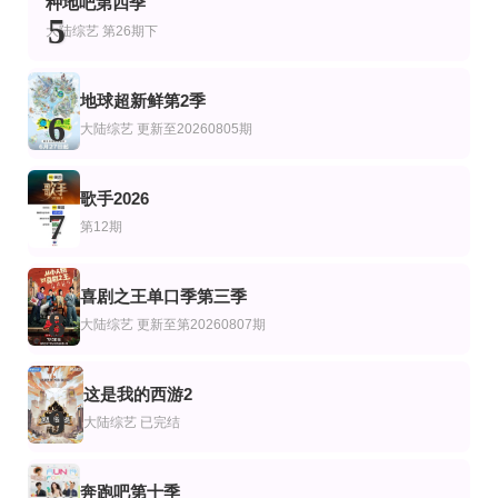
种地吧第四季
火树,郭文韬,曹恩齐,刘小怂,李晋晔
5
大陆综艺
第26期下
地球超新鲜第2季
6
大陆综艺
更新至20260805期
歌手2026
7
第12期
喜剧之王单口季第三季
8
大陆综艺
更新至第20260807期
这是我的西游2
9
大陆综艺
已完结
奔跑吧第十季