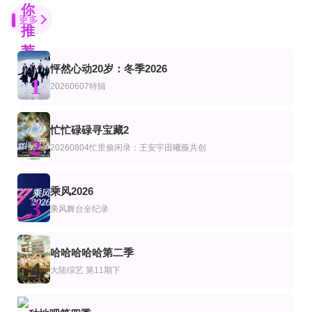
你
更多
推
荐
怦然心动20岁：冬季2026
更新至20260703期
更新至20260805期
第6集完结
1
艺
综艺
陆综艺
20260607特辑
炽热的夏天
密室大逃脱第8季
连接音乐WIFI
包上恩 周柯宇 柯淳 赵英博 付伟伦 徐媛屹娜
大张伟,许凯,周笔畅,彭昱畅,张真源,陈哲远
第8集完结
第8集完结
第8集完结
忙忙碌碌寻宝藏2
艺
综艺
美综艺
2
百万美元保姆
斯托克斯双胞胎
摇滚兄弟私生活第三季
20260804忙里偷闲录：王安宇田曦薇共创
Alan Chen Stokes,Alex Chen Stokes
20260806萧敬腾澄清造谣落泪
更新至20260806期姐姐的母带2第4期下
第20260702期
乘风2026
陆综艺
3
热浪之外2026
姐姐当家第二季
我们有救了
乘风舞台全纪录
更新至第03集
更新至第20260805期
更新至20260715第30期
艺
综艺
陆综艺
Happy Together-不是一个人真好
普法剧场
开播吧！青春采销2026
哈哈哈哈哈第二季
杜华,马天宇,柳岩
4
大陆综艺
第11期下
完结
第5期完结
连载中 连载到6集
艺
综艺
陆综艺
科探秘动物星球：高山上的白色精灵雪豹
世界杯巨星
密室大逃脱大神版第八季