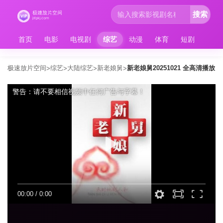
搜索
首页
电影
电视剧
综艺
动漫
体育
短剧
极速放片空间
综艺
大陆综艺
新老娘舅
新老娘舅20251021 全高清播放
>
>
>
>
警告：请不要相信视频中任何广告与字幕！
00:00
/
0:00