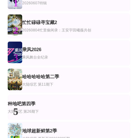
1
艺
综艺
美综艺
20260607特辑
越策越开心2008
南极巨龙大战
财富酒店第一季
汪涵,马可,陈英俊,YOYO
更新至20260715第30期
第2集
AI春晚
忙忙碌碌寻宝藏2
艺
综艺
2
开播吧！青春采销2026
伊抹风味
“国潮奔AI马跃山河”
20260804忙里偷闲录：王安宇田曦薇共创
杜华,马天宇,柳岩
更新至33期
更新至第2集
第4期
乘风2026
艺
综艺
韩综艺
3
爱情岛(美国版)第八季
香港小姐湘遇记
我遇见的精神病态者
乘风舞台全纪录
Ariana·Madix,Ciara·Miller,Tefi·Pessoa
汤盈盈,黄嘉雯,陈懿德
全炫茂 曺圭贤 许龄智 nucksal
已完结 共8期
正片
更新至07集
艺
综艺
陆综艺
哈哈哈哈哈第二季
艾玛威利斯：接生婴儿第一季
第十六届北京国际电影节颁奖典
4
深夜怪谈会6
大陆综艺
第11期下
Emma Willis,Shaun Parkes
朱丽叶·比诺什,毕赣,陈英雄,加布里埃尔·马斯卡罗,张小斐
更新至第1期
第6期纯享上集
第8集完结
艺
美综艺
种地吧第四季
老大哥(美版)第二十八季
喜剧之王单口季第3季
嘻哈星节奏：意大利篇第三季
5
陈晓怡 Julie Chen
庞博
法布里·费布拉,乔利尔,罗斯恶棍,盖埃
大陆综艺
第26期下
地球超新鲜第2季