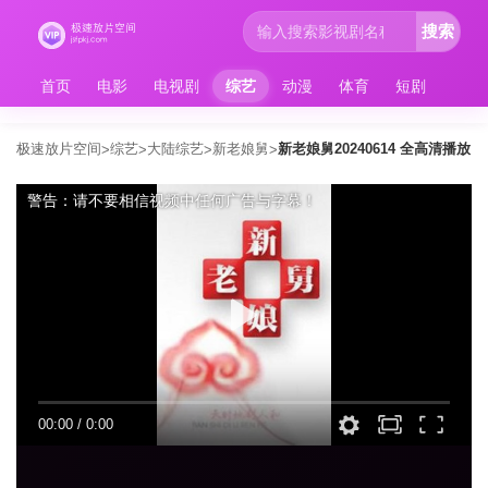
搜索
首页
电影
电视剧
综艺
动漫
体育
短剧
极速放片空间
综艺
大陆综艺
新老娘舅
新老娘舅20240614 全高清播放
>
>
>
>
警告：请不要相信视频中任何广告与字幕！
00:00
/
0:00