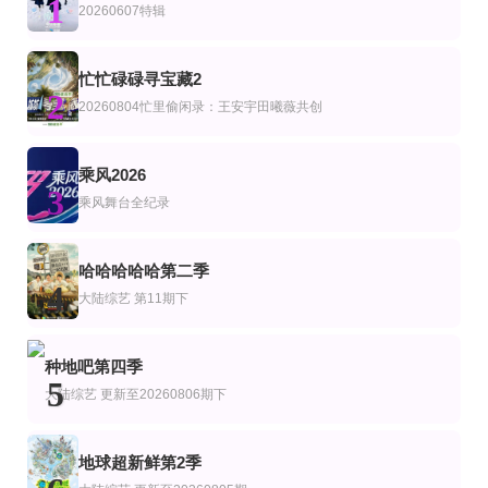
1
艺
综艺
陆综艺
20260607特辑
王子与乞丐
欢迎来到异人世界
未至之境
朴正洙,申东熙,金晓钟,徐英浩,金曜汉,朴志晟
罗南·萨莫尔斯
更新至20260730期
更新至第6期
第1期
忙忙碌碌寻宝藏2
综艺
韩综艺
2
静请期戴
血战X
风向中
20260804忙里偷闲录：王安宇田曦薇共创
李静,戴军
李尚敏,洪榛浩,박지민,곽범,서출구,하승진
第2期
更新至20260806期
第20260714期
乘风2026
综艺
3
友你的旅行
心动双重奏
快乐你懂的
乘风舞台全纪录
第12期
正片
更新至20260806(第2期下美食竞技纯享版)
艺
综艺
陆综艺
无辣不欢第2季
第十六届北京国际电影节颁奖典
一饭封神2026
哈哈哈哈哈第二季
朱丽叶·比诺什,毕赣,陈英雄,加布里埃尔·马斯卡罗,张小斐
4
大陆综艺
第11期下
更新至33期
第1期加更下
更新至第6期
艺
综艺
韩综艺
爱情岛(美国版)第八季
心动的信号第9季
卧底厨神
种地吧第四季
Ariana·Madix,Ciara·Miller,Tefi·Pessoa
薛凯琪,杨超越,代旭,杜海涛,张纯烨
金喜泰,郑智善,权圣晙,金风
5
大陆综艺
更新至20260806期下
地球超新鲜第2季