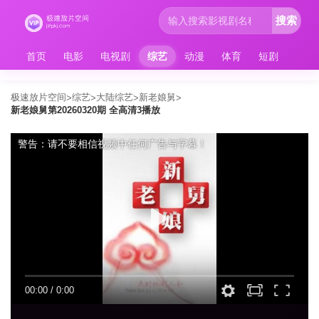
搜索
首页
电影
电视剧
综艺
动漫
体育
短剧
极速放片空间
综艺
大陆综艺
新老娘舅
>
>
>
>
新老娘舅第20260320期 全高清3播放
警告：请不要相信视频中任何广告与字幕！
00:00
/
0:00