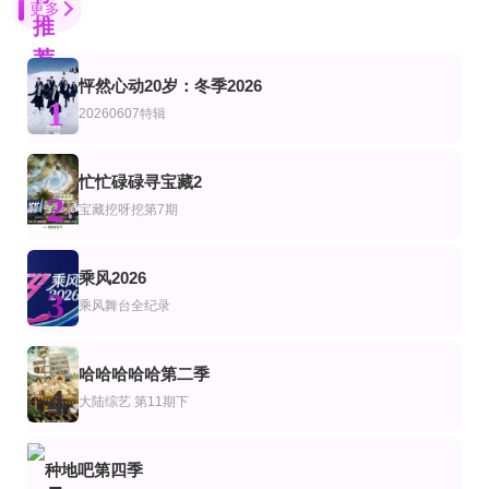
更多
推
荐
怦然心动20岁：冬季2026
第10期
10全集
更新至第04集
1
综艺
韩综艺
20260607特辑
恋恋手帐
疼痛之王第二季
Fandom Stage
乔欣,许魏洲,吴宣仪,小鬼
尹斗俊
第2期完结
已完结
更新至20260807期
忙忙碌碌寻宝藏2
艺
综艺
陆综艺
2
ENONE出道四周年特别专场全记录
快乐大本营2011
一站到底少年季第二季
宝藏挖呀挖第7期
何炅,谢娜,吴昕,杜海涛,李维嘉,李湘
李好,郭晓敏,庞博,黄圣依,张雨绮,伊能静,李雪琴,陈铭,王昱珩
第10期完结
更新至第20260805期
20260806萧敬腾澄清造谣落泪
乘风2026
艺
综艺
3
百家讲坛李清照
普法剧场
热浪之外2026
乘风舞台全纪录
康震
更新至20260807期
正片
更新20260808第1期加更
艺
综艺
陆综艺
哈哈哈哈哈第二季
密室大逃脱第8季
《运动画刊》泳装伸展台
一路向海的少年
4
大陆综艺
第11期下
大张伟,许凯,周笔畅,彭昱畅,张真源,陈哲远
梅瑞迪思·米克尔森
朱志鑫,张泽禹,张极,左航,苏新皓,陆虎,李飞,阎鹤祥
更新第07集
第3期
已完结 共3期
艺
综艺
美综艺
种地吧第四季
血之游戏X
时代追梦人
美食大冒险第一季