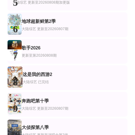
5
李尚敏,洪榛浩,박지민,곽범,서출구,하승진
戈登·拉姆齐
大陆综艺
更新至20260808期加更版
地球超新鲜第2季
6
大陆综艺
更新至20260807期
歌手2026
7
更新至第20260808期
这是我的西游2
8
大陆综艺
已完结
奔跑吧第十季
9
大陆综艺
更新至20260807期
大侦探第八季