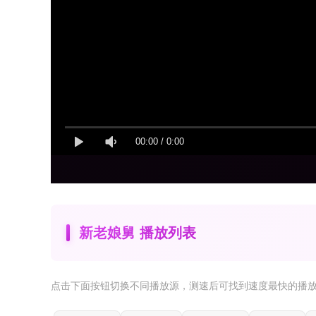
00:00
/
0:00
新老娘舅 播放列表
点击下面按钮
切换不同播放源
，测速后可找到速度最快的播