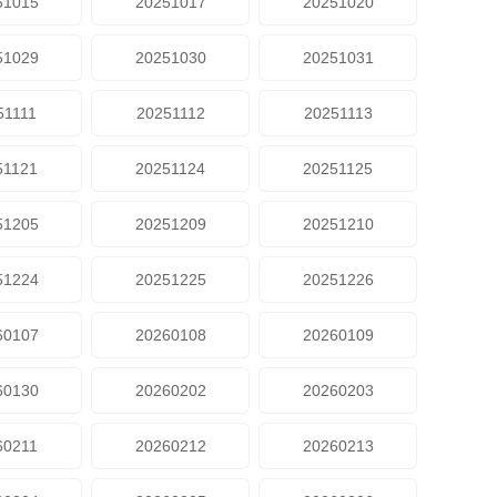
51015
20251017
20251020
51029
20251030
20251031
51111
20251112
20251113
51121
20251124
20251125
51205
20251209
20251210
51224
20251225
20251226
60107
20260108
20260109
60130
20260202
20260203
60211
20260212
20260213