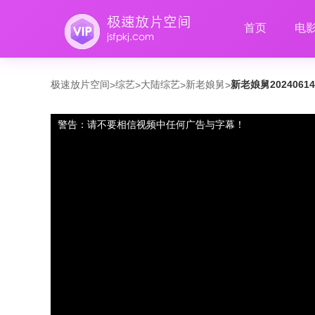
首页
电
极速放片空间
综艺
大陆综艺
新老娘舅
新老娘舅2024061
>
>
>
>
警告：请不要相信视频中任何广告与字幕！