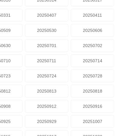
50310
20250314
20250317
50331
20250407
20250411
50509
20250530
20250606
50630
20250701
20250702
50710
20250711
20250714
50723
20250724
20250728
50812
20250813
20250818
50908
20250912
20250916
50925
20250929
20251007