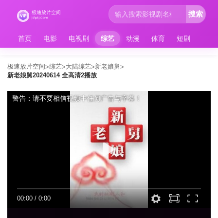
搜索
首页
电影
电视剧
综艺
动漫
体育
短剧
极速放片空间
综艺
大陆综艺
新老娘舅
>
>
>
>
新老娘舅20240614 全高清2播放
警告：请不要相信视频中任何广告与字幕！
00:00
/
0:00