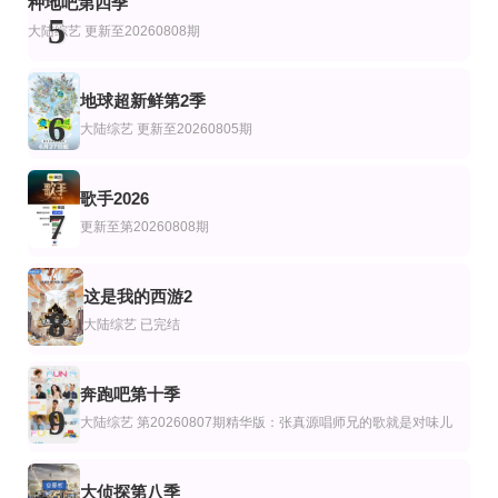
种地吧第四季
中华才女风华录
香港小姐湘遇记
重症解密
5
汤盈盈,黄嘉雯,陈懿德
谭俊彦,陈晓华,林秀怡,梁凯晴
大陆综艺
更新至20260808期
地球超新鲜第2季
6
大陆综艺
更新至20260805期
歌手2026
7
更新至第20260808期
这是我的西游2
8
大陆综艺
已完结
奔跑吧第十季
9
大陆综艺
第20260807期精华版：张真源唱师兄的歌就是对味儿
大侦探第八季