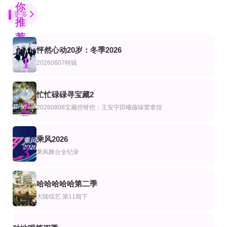
你
更多
推
荐
怦然心动20岁：冬季2026
更新至20240103期
第4期
已完结
1
艺
综艺
陆综艺
20260607特辑
家务优等生
极挑男人帮爆笑精华版
快乐大本营2011
李维嘉,吴昕,陈紫函,戴向宇,李俊濠
何炅,谢娜,吴昕,杜海涛,李维嘉,李湘
20260806萧敬腾澄清造谣落泪
第2期
已完结 共6期
忙忙碌碌寻宝藏2
综艺
美综艺
2
热浪之外2026
穿越欧洲自然奇境
英国的下一个音乐明星项目
20260808宝藏挖呀挖：王安宇田曦薇味蕾拿捏
杰森·德鲁罗,弗兰克·哈里斯,贝基·希尔
第10期完结
更新至第04集
第16集完结
乘风2026
艺
综艺
美综艺
3
最后通牒：不结就分第四季
不良一族寻爱记第2季
完全进入我的烤架第二季
乘风舞台全纪录
山野仁,AK-69,永野
戴尔·塔尔德
更新至04集
第1集
全4集
艺
综艺
韩综艺
哈哈哈哈哈第二季
爱情盲选：阿根廷篇第2季
山河归人
孤单又灿烂的神：鬼怪十周年特辑
4
大陆综艺
第11期下
孔刘,金高银,李栋旭,刘寅娜
第6期
更新至第2集
更新至第2集
艺
综艺
台综艺