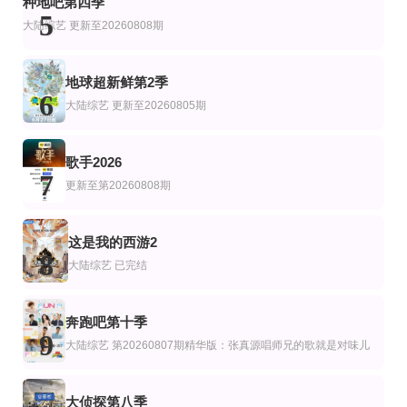
种地吧第四季
大张伟,许凯,周笔畅,彭昱畅,张真源,陈哲远
吴霄、李希根、许红军
5
大陆综艺
更新至20260808期
地球超新鲜第2季
6
大陆综艺
更新至20260805期
歌手2026
7
更新至第20260808期
这是我的西游2
8
大陆综艺
已完结
奔跑吧第十季
9
大陆综艺
第20260807期精华版：张真源唱师兄的歌就是对味儿
大侦探第八季