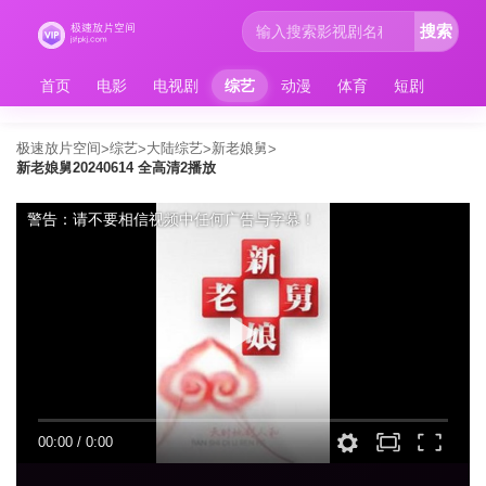
搜索
首页
电影
电视剧
综艺
动漫
体育
短剧
极速放片空间
综艺
大陆综艺
新老娘舅
>
>
>
>
新老娘舅20240614 全高清2播放
警告：请不要相信视频中任何广告与字幕！
00:00
/
0:00