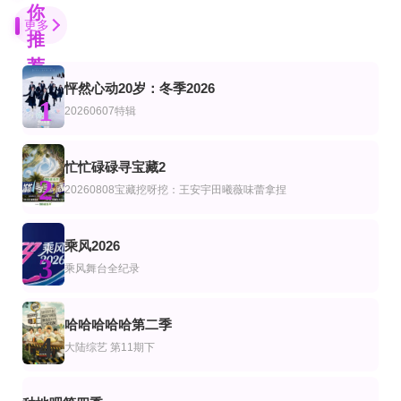
你
更多
推
荐
怦然心动20岁：冬季2026
已完结
第3期
第35集
1
艺
20260607特辑
台湾原味道2
创业安徽第11季
囚牢生存战
韦汝,梁凯晴,朱祐宏,譚凱螢
林海
瑞提希·德希穆克,法拉·可汗
20260701第3期
第1期加更
更新至第2集
忙忙碌碌寻宝藏2
艺
综艺
台综艺
2
炽夏角色番综·炽热的夏天
姐姐快醒醒
重症解密
20260808宝藏挖呀挖：王安宇田曦薇味蕾拿捏
刘恋 朱洁静
谭俊彦,陈晓华,林秀怡,梁凯晴
第10集完结
先导陪看下
第11期完结
乘风2026
艺
综艺
美综艺
3
鸡尾酒实验室
心动的信号第9季
兔子洞
乘风舞台全纪录
薛凯琪,杨超越,代旭,杜海涛,张纯烨
第1期
第10期完结
更新至第20260808期
艺
综艺
陆综艺
哈哈哈哈哈第二季
X The League
最后通牒：不结就分第四季
心动双重奏
4
大陆综艺
第11期下
更新至20260807期Plus版
第12期完结
更新至06集
艺
综艺
美综艺
密室大逃脱第八季大神版
静谧之野纯享版
荒野独居第十三季