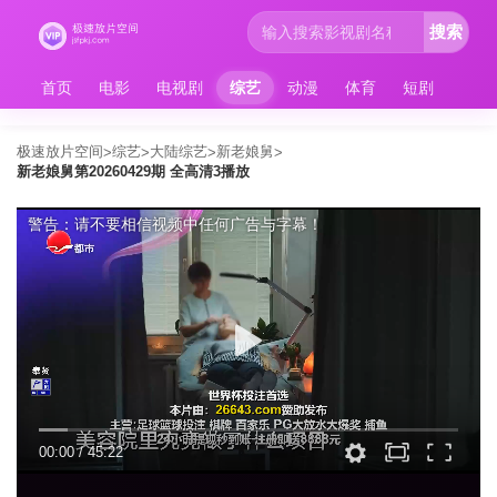
搜索
首页
电影
电视剧
综艺
动漫
体育
短剧
极速放片空间
综艺
大陆综艺
新老娘舅
>
>
>
>
新老娘舅第20260429期 全高清3播放
警告：请不要相信视频中任何广告与字幕！
00:00
/
45:22