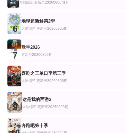
5
卡丹·罗凯特
大陆综艺
更新至20260806期下
火树,郭文韬,曹恩齐,刘小怂,李晋晔
地球超新鲜第2季
6
大陆综艺
更新至20260805期
歌手2026
7
更新至20260806期
喜剧之王单口季第三季
8
大陆综艺
更新至20260806期
这是我的西游2
9
大陆综艺
更新至20260803期
奔跑吧第十季