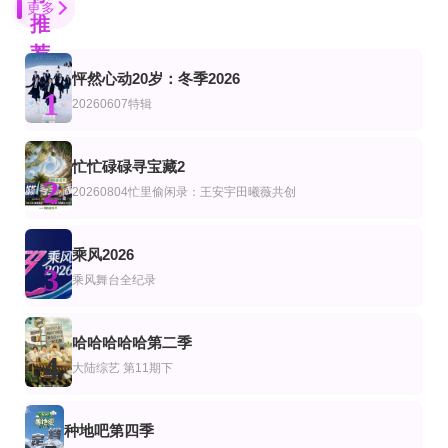
更多
推
荐
怦然心动20岁：冬季2026
20260731第1期
9集全
更新至20260715第30期
1
艺
陆综艺
20260607特辑
超棒的我们第二季​
子阳吃饱大作战
开播吧！青春采销2026
蒋璐霞,李菲儿,屈菁菁,刘维,吴俊霆,赵辰龙
Tzuyang,金在中,秋成勋,朴明秀,郑俊河,崔洪万,金光奎
杜华,马天宇,柳岩
第6期
20260801第4期
第40集完结
忙忙碌碌寻宝藏2
艺
综艺
美综艺
2
豆豆农场
野狗骨头·意犹未尽
齿轮爱好者
20260804忙里偷闲录：王安宇田曦薇共创
金宇彬,李光洙,都敬秀,文尚勋
宋威龙 张婧仪
Lisa McManus,Hannah Crowle
完结
第4期
更新至20241102期
乘风2026
艺
陆综艺
3
你好中国
FandomStage
乐在旅途第二季
乘风舞台全纪录
末吉觉,郭杰瑞,欧阳凯,波波娃·莉莉娅,高天瑞,秦思源,李可
尹斗俊
胡夏,希林娜依·高,白举纲,陆虎
第12期
第13期
第27集
艺
综艺
美综艺
哈哈哈哈哈第二季
无辣不欢第2季
Stand Bi Me
闭嘴，埃文
4
大陆综艺
第11期下
Evan Ross Katz,Michelle Buteau,Rachel Bloom
更新第32集
第10期完结
连载中 连载到5集
艺
陆综艺
种地吧第四季
美国达人第六季
最后通牒不结就分第四季
密室大逃脱大神版第八季